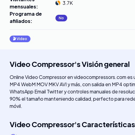
3.7K
mensuales
:
Programa de
No
afiliados
:
🎬
Video
Video Compressor
's
Visión general
Online Video Compressor en videocompressors.com es un
MP4 WebM MOV MKV AVI y más, con salida en MP4 optim
WhatsApp Email Twitter y controles manuales de resolución
90% el tamaño manteniendo calidad, perfecto para rede
móvil.
Video Compressor
's
Características