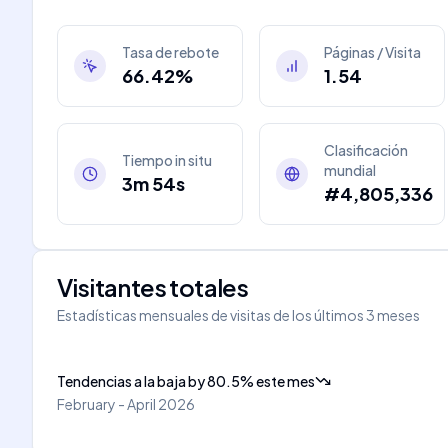
Tasa de rebote
Páginas / Visita
66.42%
1.54
Clasificación
Tiempo in situ
mundial
3m 54s
#4,805,336
Visitantes totales
Estadísticas mensuales de visitas de los últimos 3 meses
Tendencias a la baja
by
80.5
%
este mes
February - April 2026