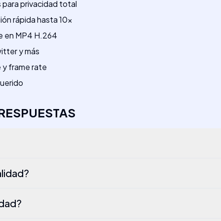
para privacidad total
ón rápida hasta 10x
re en MP4 H.264
itter y más
 y frame rate
querido
 RESPUESTAS
alidad?
idad?