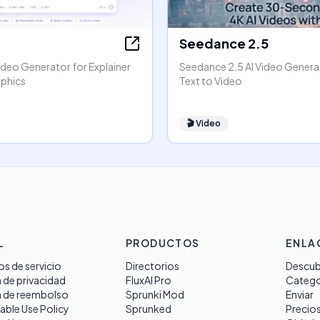
Seedance 2.5
ideo Generator for Explainer
Seedance 2.5 AI Video Generat
phics
Text to Video
🎬
Video
L
PRODUCTOS
ENLA
s de servicio
Directorios
Descub
a de privacidad
FluxAI Pro
Catego
a de reembolso
Sprunki Mod
Enviar
able Use Policy
Sprunked
Precio