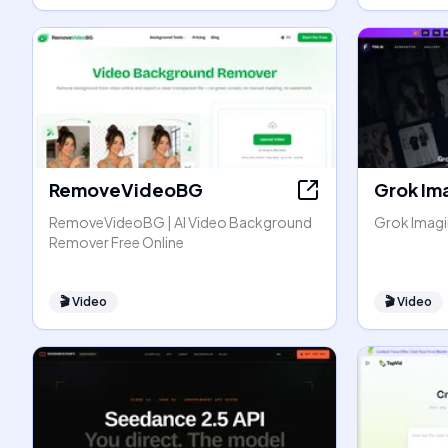
RemoveVideoBG
Grok Im
RemoveVideoBG | AI Video Background
Grok Imagin
Remover Free Online
🎬
Video
🎬
Video