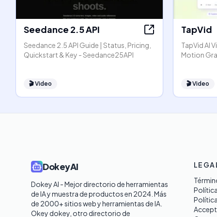
Seedance 2.5 API
TapVid
Seedance 2.5 API Guide | Status, Pricing,
TapVid AI V
Quickstart & Key - Seedance25API
Motion Gra
🎬
Video
🎬
Video
LEGA
DokeyAI
Término
Dokey AI - Mejor directorio de herramientas 
Polític
de IA y muestra de productos en 2024. Más 
Polític
de 2000+ sitios web y herramientas de IA. 

Accept
Okey dokey, otro directorio de 