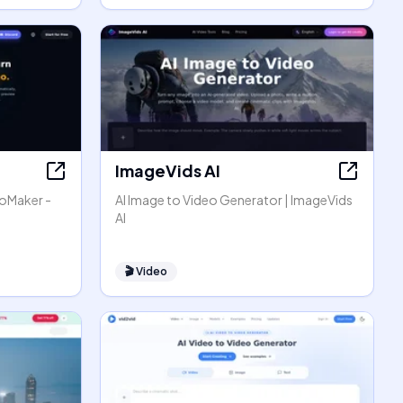
ImageVids AI
eoMaker -
AI Image to Video Generator | ImageVids
AI
🎬
Video