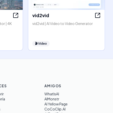
vid2vid
or | 4K
vid2vid | AI Video to Video Generator
🎬
Video
CES
AMIGOS
rir
WhatIsAI
ría
AIMonstr
AI Yellow Page
s
CoCoClip.AI