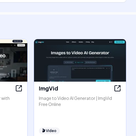
ImgVid
 with
Image to Video AI Generator | ImgVid
Free Online
🎬
Video