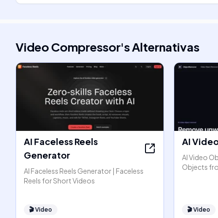
Video Compressor
's
Alternativas
AI Faceless Reels
AI Vide
Generator
AI Video O
Objects fr
AI Faceless Reels Generator | Faceless
Reels for Short Videos
🎬
Video
🎬
Video