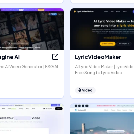
agine AI
LyricVideoMaker
e AI Video Generator | FSG AI
AI Lyric Video Maker | LyricVid
Free Song to Lyric Video
🎬
Video