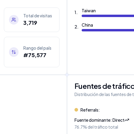
Taiwan
1
.
Total de visitas
3,719
China
2
.
Rango del país
#75,577
Fuentes de tráfic
Distribución de las fuentes de 
Referrals
:
Fuente dominante
:
Direct
76.7%
del tráfico total