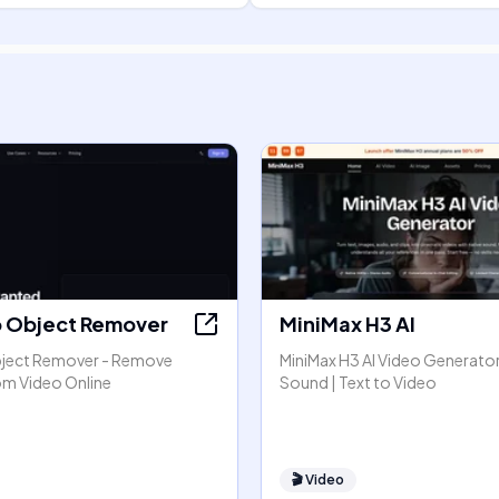
o Object Remover
MiniMax H3 AI
bject Remover - Remove
MiniMax H3 AI Video Generator
om Video Online
Sound | Text to Video
🎬
Video