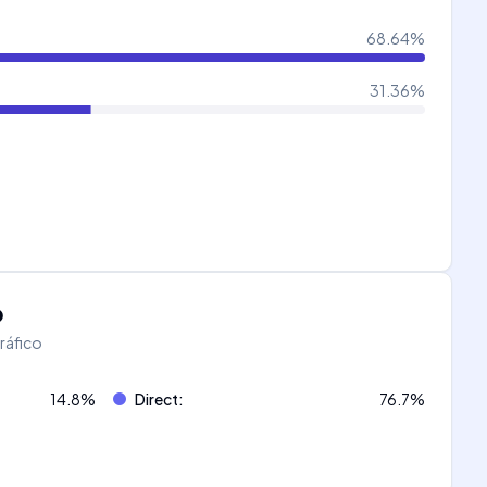
68.64
%
31.36
%
o
tráfico
14.8
%
Direct
:
76.7
%