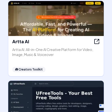
Artta AI
Artta AI: All-in-One AI Creative Platform for Video,
Image, Music & Voiceover
🧰
Creators Toolkit