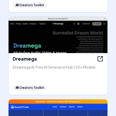
🧰
Creators Toolkit
Dreamega
Dreamega AI: Free AI Generator Hub | 50+ Models
🧰
Creators Toolkit