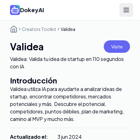
DokeyAI
Open 
Creators Toolkit
Validea
Validea
Visite
Validea: Valida tu idea de startup en 110 segundos
con IA
Introducción
Validea utiliza IA para ayudarte a analizar ideas de
startup, encontrar competidores, mercados
potenciales y más. Descubre el potencial,
competidores, puntos débiles, plan de marketing,
camino al MVP y mucho más.
Actualizado el
:
3 jun 2024