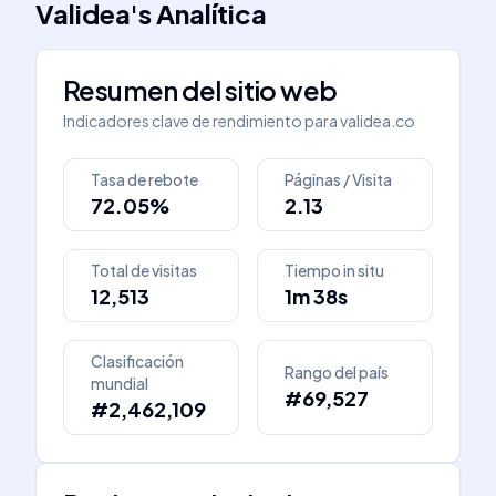
Validea
's
Analítica
Resumen del sitio web
Indicadores clave de rendimiento para
validea.co
Tasa de rebote
Páginas / Visita
72.05%
2.13
Total de visitas
Tiempo in situ
12,513
1m 38s
Clasificación
Rango del país
mundial
#69,527
#2,462,109