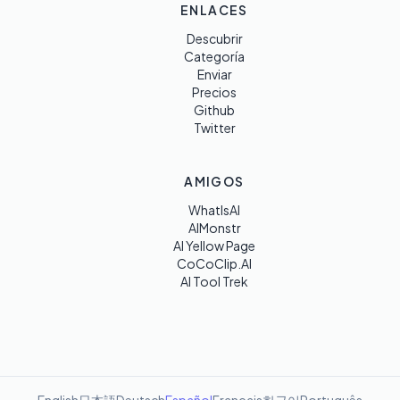
ENLACES
Descubrir
Categoría
Enviar
Precios
Github
Twitter
AMIGOS
WhatIsAI
AIMonstr
AI Yellow Page
CoCoClip.AI
AI Tool Trek