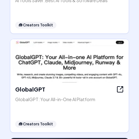
AI Tools Saver: Best AI Tools & Software Deals
🧰
Creators Toolkit
GlobalGPT
GlobalGPT: Your All-in-One AI Platform
🧰
Creators Toolkit