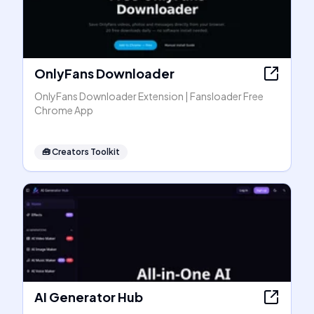
OnlyFans Downloader
OnlyFans Downloader Extension | Fansloader Free
Chrome App
🧰
Creators Toolkit
AI Generator Hub