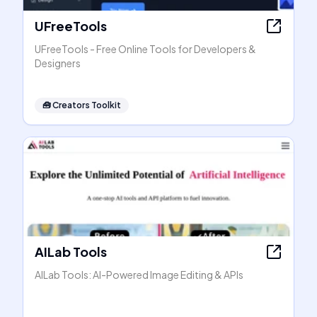
UFreeTools
UFreeTools - Free Online Tools for Developers &
Designers
🧰
Creators Toolkit
AILab Tools
AILab Tools: AI-Powered Image Editing & APIs