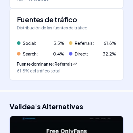
Fuentes de tráfico
Distribución de las fuentes de tráfico
Social
:
5.5
%
Referrals
:
61.8
%
Search
:
0.4
%
Direct
:
32.2
%
Fuente dominante
:
Referrals
61.8%
del tráfico total
Validea
's
Alternativas