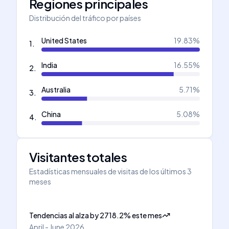
Regiones principales
Distribución del tráfico por países
United States
19.83
%
1
.
India
16.55
%
2
.
Australia
5.71
%
3
.
China
5.08
%
4
.
Visitantes totales
Estadísticas mensuales de visitas de los últimos 3
meses
Tendencias al alza
by
2718.2
%
este mes
April - June 2026