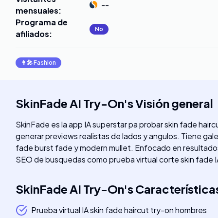
--
mensuales
:
Programa de
No
afiliados
:
👩‍🎤
Fashion
SkinFade AI Try-On
's
Visión general
SkinFade es la app IA superstar pa probar skin fade haircu
generar previews realistas de lados y angulos. Tiene gale
fade burst fade y modern mullet. Enfocado en resultados b
SEO de busquedas como prueba virtual corte skin fade 
SkinFade AI Try-On
's
Característica
Prueba virtual IA skin fade haircut try-on hombres