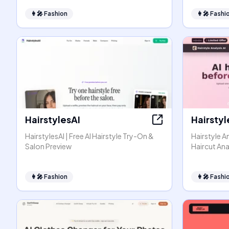
👩‍🎤
Fashion
👩‍🎤
Fashi
HairstylesAI
Hairstyl
HairstylesAI | Free AI Hairstyle Try-On &
Hairstyle A
Salon Preview
Haircut Ana
👩‍🎤
Fashion
👩‍🎤
Fashi