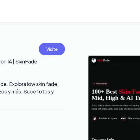
Visite
on IA | SkinFade
ade. Explora low skin fade,
izos y más. Sube fotos y