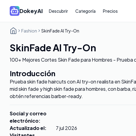
DokeyAI
Descubrir
Categoría
Precios
Fashion
SkinFade AI Try-On
SkinFade AI Try-On
100+ Mejores Cortes Skin Fade para Hombres - Prueba c
Introducción
Prueba skin fade haircuts con AI try-on realista en SkinF
mid skin fade y high skin fade para hombres, con barba, r
obtén referencias barber-ready.
Social y correo
electrónico
:
Actualizado el
:
7 jul 2026
Visitantes