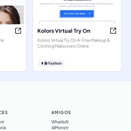
Kolors Virtual Try On
yle
Kolors Virtual Try On AI: Free Makeup &
Clothing Makeovers Online
👩‍🎤
Fashion
CES
AMIGOS
rir
WhatIsAI
ría
AIMonstr