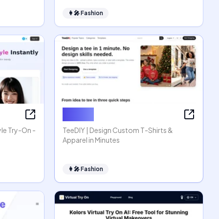
👩‍🎤
Fashion
TeeDIY
tyle Try-On -
TeeDIY | Design Custom T-Shirts &
Apparel in Minutes
👩‍🎤
Fashion