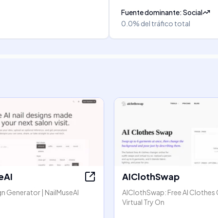
Fuente dominante
:
Social
0.0%
del tráfico total
eAI
AIClothSwap
ign Generator | NailMuseAI
AIClothSwap: Free AI Clothes
Virtual Try On