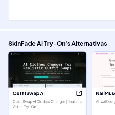
SkinFade AI Try-On
's
Alternativas
OutfitSwap AI
NailMus
OutfitSwap AI Clothes Changer | Realistic
AI Nail Des
Virtual Try-On