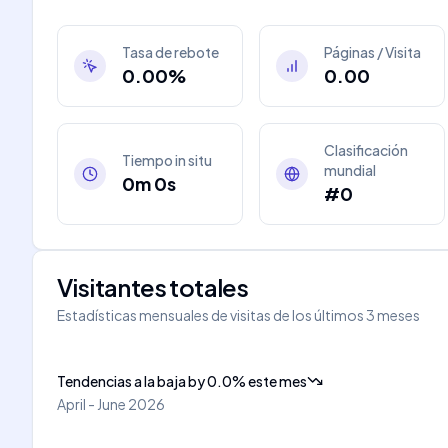
Tasa de rebote
Páginas / Visita
0.00%
0.00
Clasificación
Tiempo in situ
mundial
0m 0s
#0
Visitantes totales
Estadísticas mensuales de visitas de los últimos 3 meses
Tendencias a la baja
by
0.0
%
este mes
April - June 2026