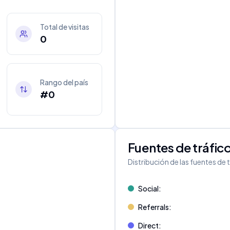
Total de visitas
0
Rango del país
#0
Fuentes de tráfic
Distribución de las fuentes de 
Social
:
Referrals
:
Direct
: