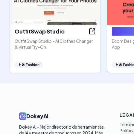
OutfitSwap Studio
Ecom De
OutfitSwap Studio – AI Clothes Changer
Ecom Desig
& Virtual Try-On
App
👩‍🎤
Fashion
👩‍🎤
Fashi
LEGA
DokeyAI
Término
Dokey AI - Mejor directorio de herramientas 
Polític
de IA y muestra de productos en 2024. Más 