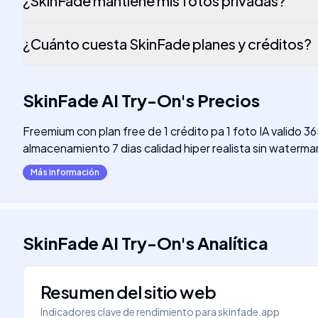
¿SkinFade mantiene mis fotos privadas?
¿Cuánto cuesta SkinFade planes y créditos?
SkinFade AI Try-On
's
Precios
Freemium con plan free de 1 crédito pa 1 foto IA valid
almacenamiento 7 dias calidad hiper realista sin waterma
Más información
SkinFade AI Try-On
's
Analítica
Resumen del sitio web
Indicadores clave de rendimiento para
skinfade.app