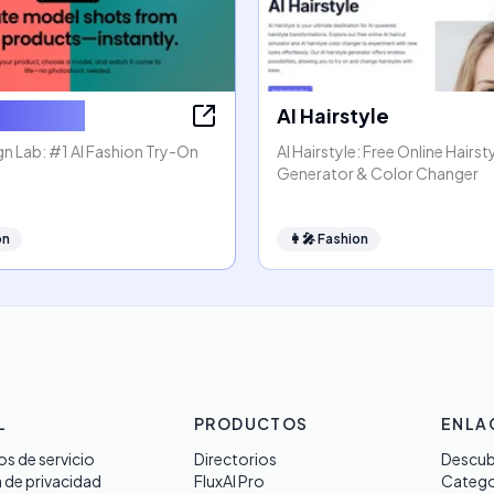
sign Lab
AI Hairstyle
n Lab: #1 AI Fashion Try-On
AI Hairstyle: Free Online Hairst
Generator & Color Changer
on
👩‍🎤
Fashion
L
PRODUCTOS
ENLA
s de servicio
Directorios
Descub
a de privacidad
FluxAI Pro
Catego