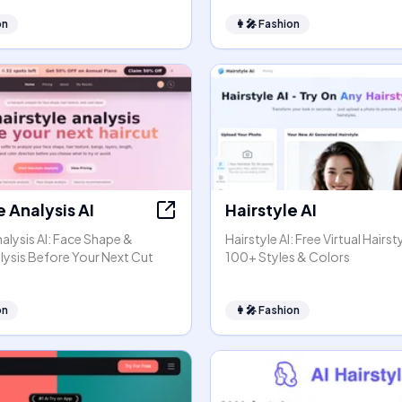
on
👩‍🎤
Fashion
e Analysis AI
Hairstyle AI
nalysis AI: Face Shape &
Hairstyle AI: Free Virtual Hairs
lysis Before Your Next Cut
100+ Styles & Colors
on
👩‍🎤
Fashion