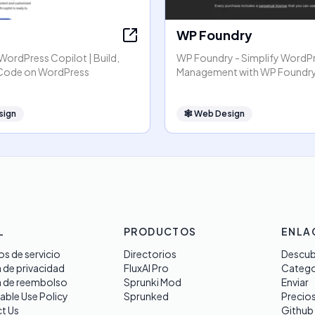
WP Foundry
r WordPress Copilot | Build,
WP Foundry - Simplify WordP
 Code on WordPress
Management with WP Foundr
sign
🕸
Web Design
L
PRODUCTOS
ENLA
s de servicio
Directorios
Descub
a de privacidad
FluxAI Pro
Catego
a de reembolso
Sprunki Mod
Enviar
able Use Policy
Sprunked
Precio
t Us
Github