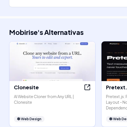
Mobirise
's
Alternativas
Clonesite
Pretext.
AI Website Cloner from Any URL |
Pretext.js:
Clonesite
Layout - N
Dependenc
🕸
Web Design
🕸
Web De