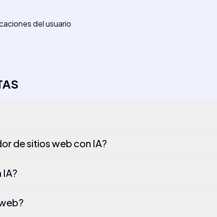
caciones del usuario
TAS
or de sitios web con IA?
 IA?
s web?