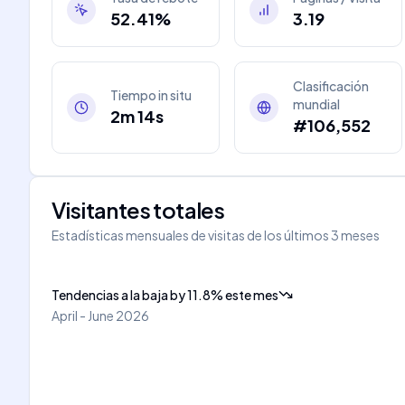
52.41%
3.19
Clasificación
Tiempo in situ
mundial
2m 14s
#106,552
Visitantes totales
Estadísticas mensuales de visitas de los últimos 3 meses
Tendencias a la baja
by
11.8
%
este mes
April - June 2026