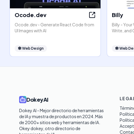
Ocode.dev
Billy
Ocode.dev - Generate React Code from
Billy - You
UI Images with AI
Write, and
🕸
Web Design
🕸
Web De
LEGA
DokeyAI
Término
Dokey AI - Mejor directorio de herramientas 
Polític
de IA y muestra de productos en 2024. Más 
Polític
de 2000+ sitios web y herramientas de IA. 

Accept
Okey dokey, otro directorio de 
Contac