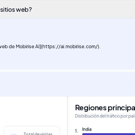
 sitios web?
web de Mobirise AI](https://ai.mobirise.com/).
Regiones principa
Distribución del tráfico por pa
India
1
.
Total de visitas