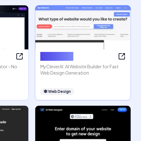
MyCleverAI
ator - No
MyCleverAI: AI Website Builder for Fast
Web Design Generation
🕸
Web Design