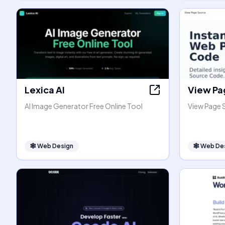
Lexica AI
View Pa
AI Image Generator Free Online Tool
View Page 
🕸
Web Design
🕸
Web De