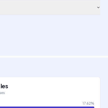
les
íses
17.62
%