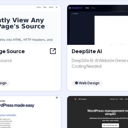
ge Source
DeepSite AI
Source
DeepSite AI: AI Website Gener
Coding Needed
sign
🕸
Web Design