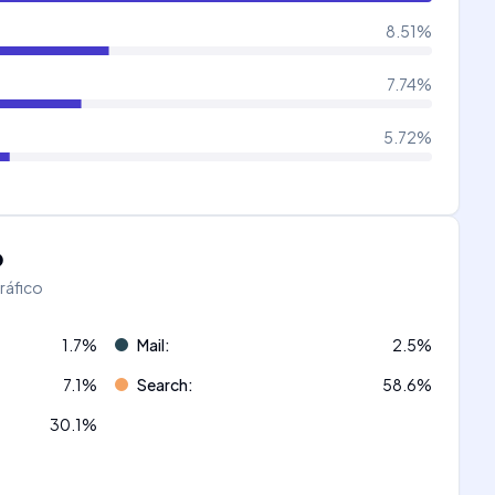
8.51
%
7.74
%
5.72
%
o
tráfico
1.7
%
Mail
:
2.5
%
7.1
%
Search
:
58.6
%
30.1
%