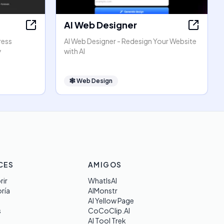
AI Web Designer
ress
AI Web Designer - Redesign Your Website
y
with AI
🕸
Web Design
CES
AMIGOS
rir
WhatIsAI
ría
AIMonstr
AI Yellow Page
s
CoCoClip.AI
AI Tool Trek