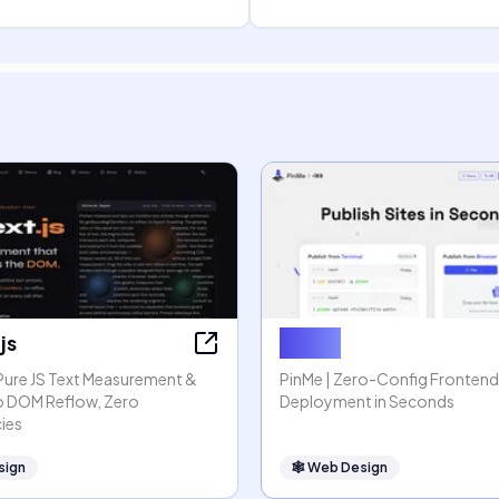
js
PinMe
 Pure JS Text Measurement &
PinMe | Zero-Config Frontend
o DOM Reflow, Zero
Deployment in Seconds
ies
sign
🕸
Web Design