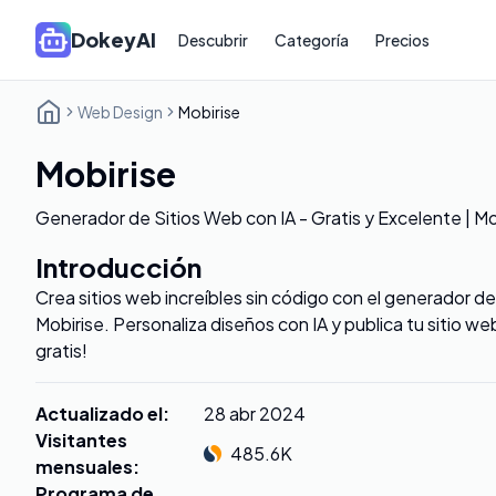
DokeyAI
Descubrir
Categoría
Precios
Web Design
Mobirise
Mobirise
Generador de Sitios Web con IA - Gratis y Excelente | Mo
Introducción
Crea sitios web increíbles sin código con el generador de
Mobirise. Personaliza diseños con IA y publica tu sitio w
gratis!
Actualizado el
:
28 abr 2024
Visitantes
485.6K
mensuales
:
Programa de