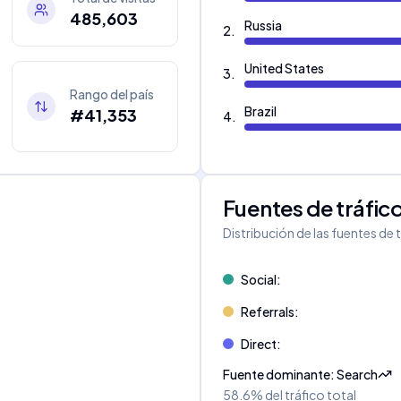
485,603
Russia
2
.
United States
3
.
Rango del país
Brazil
#41,353
4
.
Fuentes de tráfic
Distribución de las fuentes de 
Social
:
Referrals
:
Direct
:
Fuente dominante
:
Search
58.6%
del tráfico total