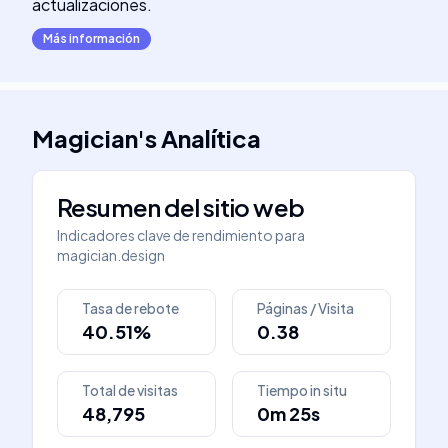
actualizaciones.
Más información
Magician
's
Analítica
Resumen del sitio web
Indicadores clave de rendimiento para
magician.design
Tasa de rebote
Páginas / Visita
40.51%
0.38
Total de visitas
Tiempo in situ
48,795
0m 25s