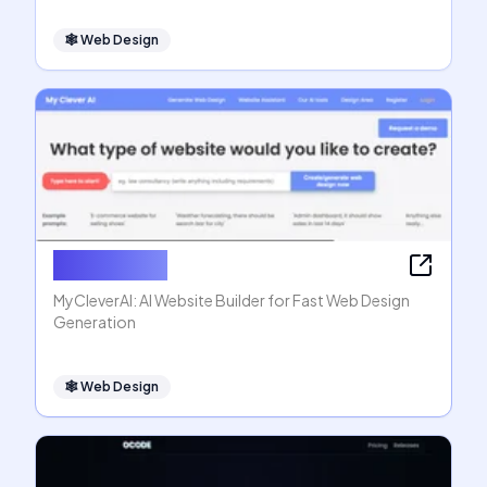
🕸
Web Design
MyCleverAI
MyCleverAI: AI Website Builder for Fast Web Design
Generation
🕸
Web Design