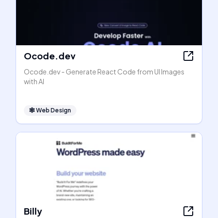
Ocode.dev
Ocode.dev - Generate React Code from UI Images
with AI
🕸
Web Design
Billy