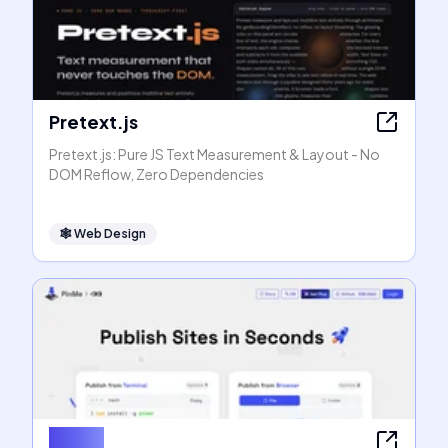
Pretext.js
Pretext.js: Pure JS Text Measurement & Layout - No
DOM Reflow, Zero Dependencies
🕸
Web Design
PinMe