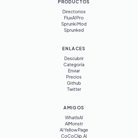
PRODUCTOS
Directorios
FluxAI Pro
Sprunki Mod
Sprunked
ENLACES
Descubrir
Categoría
Enviar
Precios
Github
Twitter
AMIGOS
WhatIsAI
AIMonstr
AI Yellow Page
CoCoClip.AI