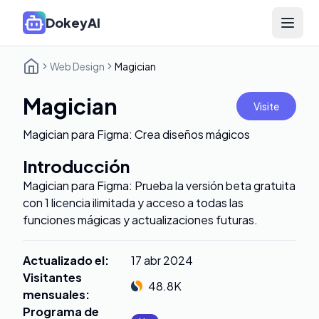
DokeyAI
Open 
Web Design
Magician
Magician
Visite
Magician para Figma: Crea diseños mágicos
Introducción
Magician para Figma: Prueba la versión beta gratuita
con 1 licencia ilimitada y acceso a todas las
funciones mágicas y actualizaciones futuras.
Actualizado el
:
17 abr 2024
Visitantes
48.8K
mensuales
:
Programa de