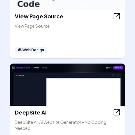
View Page Source
View Page Source
🕸
Web Design
DeepSite AI
DeepSite AI: AI Website Generator - No Coding
Needed