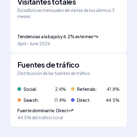
Visitantes totales
Estadísticas mensuales de visitas de los últimos 3
meses
Tendencias a la baja
by
6.2
%
este mes
April - June 2026
Fuentes de tráfico
Distribución de las fuentes de tráfico
Social
:
2.4
%
Referrals
:
41.8
%
Search
:
11.4
%
Direct
:
44.5
%
Fuente dominante
:
Direct
44.5%
del tráfico total