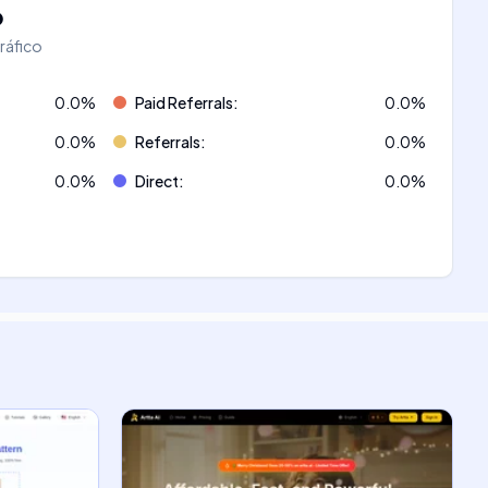
o
tráfico
0.0
%
Paid Referrals
:
0.0
%
0.0
%
Referrals
:
0.0
%
0.0
%
Direct
:
0.0
%