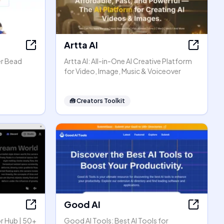
Artta AI
er Bead
Artta AI: All-in-One AI Creative Platform
for Video, Image, Music & Voiceover
🧰
Creators Toolkit
Good AI
r Hub | 50+
Good AI Tools: Best AI Tools for