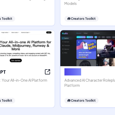
Models
 Toolkit
🧰
Creators Toolkit
GPT
Rubii AI
 Your All-in-One AI Platform
Advanced AI Character Rolep
Platform
 Toolkit
🧰
Creators Toolkit