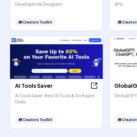
Developers & Designers
APIs
🧰
Creators Toolkit
🧰
Creators
AI Tools Saver
Global
AI Tools Saver: Best AI Tools & Software
GlobalGPT:
Deals
🧰
Creators Toolkit
🧰
Creators