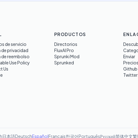
L
PRODUCTOS
ENLA
s de servicio
Directorios
Descub
a de privacidad
FluxAI Pro
Catego
a de reembolso
Sprunki Mod
Enviar
able Use Policy
Sprunked
Precio
t Us
Github
te
Twitter
sh
日本語
Deutsch
Español
Français
한국어
Português
Русский
简体中文
繁