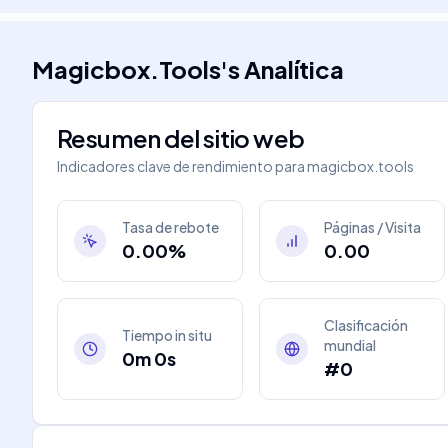
Magicbox.Tools
's
Analítica
Resumen del sitio web
Indicadores clave de rendimiento para
magicbox.tools
Tasa de rebote
Páginas / Visita
0.00%
0.00
Clasificación
Tiempo in situ
mundial
0m 0s
#0