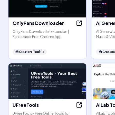
OnlyFans Downloader
AI Gene
OnlyFans Downloader Extension |
AI Generato
Fansloader Free Chrome App
Music & Vo
🧰
Creators Toolkit
🧰
Creators
UFreeTools
AILab T
UFreeTools - Free Online Tools for
AILab Tool