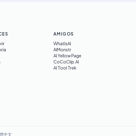
CES
AMIGOS
rir
WhatIsAI
ría
AIMonstr
AI Yellow Page
s
CoCoClip.AI
AI Tool Trek
體中文