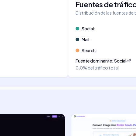
Fuentes de tráfic
Distribución de las fuentes de 
Social
:
Mail
:
Search
:
Fuente dominante
:
Social
0.0%
del tráfico total