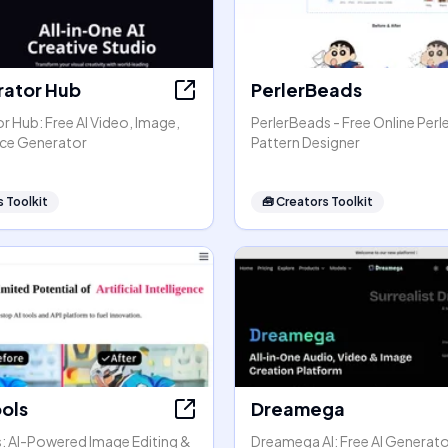
rator Hub
PerlerBeads
r Hub: Free AI Video, Image,
PerlerBeads - Free Online Perl
ice Generator
Pattern Designer
 Toolkit
🧰
Creators Toolkit
ools
Dreamega
s: AI-Powered Image Editing &
Dreamega AI: Free AI Generato