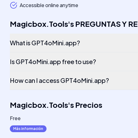
Accessible online anytime
Magicbox.Tools
's
PREGUNTAS Y R
What is GPT4oMini.app?
Is GPT4oMini.app free to use?
How can I access GPT4oMini.app?
Magicbox.Tools
's
Precios
Free
Más información