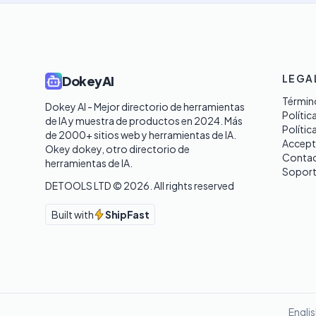
LEGA
DokeyAI
Término
Dokey AI - Mejor directorio de herramientas 
Polític
de IA y muestra de productos en 2024. Más 
Polític
de 2000+ sitios web y herramientas de IA. 

Accept
Okey dokey, otro directorio de 
Contac
herramientas de IA.
Sopor
DETOOLS LTD ©
2026
. All rights reserved
Built with
ShipFast
Engli