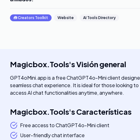
🧰
Creators Toolkit
Website
AI Tools Directory
Magicbox.Tools
's
Visión general
GPT4oMini.app is a free ChatGPT4o-Mini client designed t
seamless chat experience. It is ideal for those looking to 
access AI chat functionalities anytime, anywhere.
Magicbox.Tools
's
Características
Free access to ChatGPT4o-Mini client
User-friendly chat interface