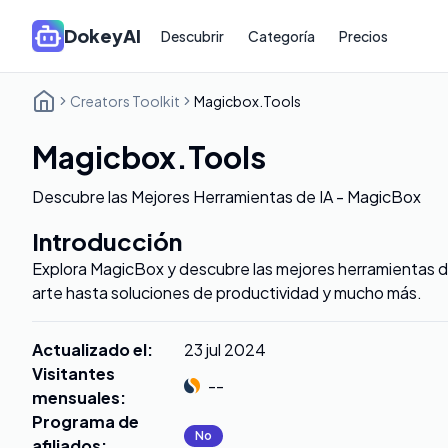
DokeyAI
Descubrir
Categoría
Precios
Creators Toolkit
Magicbox.Tools
Magicbox.Tools
Descubre las Mejores Herramientas de IA - MagicBox
Introducción
Explora MagicBox y descubre las mejores herramientas 
arte hasta soluciones de productividad y mucho más.
Actualizado el
:
23 jul 2024
Visitantes
--
mensuales
:
Programa de
No
afiliados
: