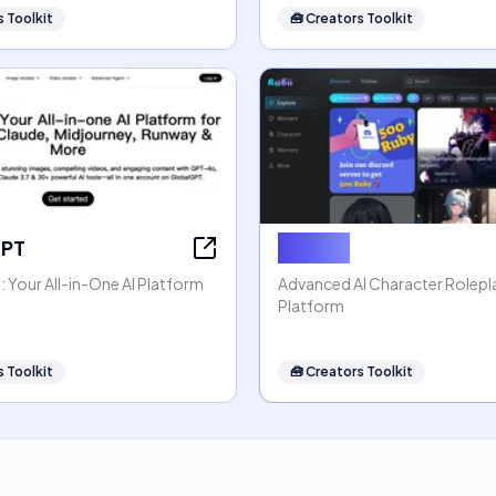
 Toolkit
🧰
Creators Toolkit
GPT
Rubii AI
 Your All-in-One AI Platform
Advanced AI Character Rolep
Platform
 Toolkit
🧰
Creators Toolkit