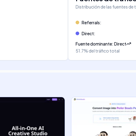
Distribución de las fuentes de 
Referrals
:
Direct
:
Fuente dominante
:
Direct
51.7%
del tráfico total