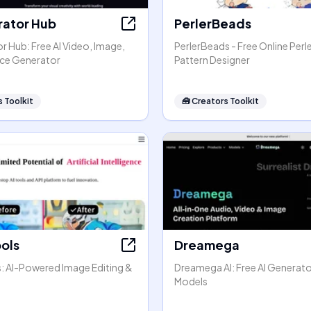
rator Hub
PerlerBeads
r Hub: Free AI Video, Image,
PerlerBeads - Free Online Perl
ice Generator
Pattern Designer
 Toolkit
🧰
Creators Toolkit
ools
Dreamega
s: AI-Powered Image Editing &
Dreamega AI: Free AI Generato
Models