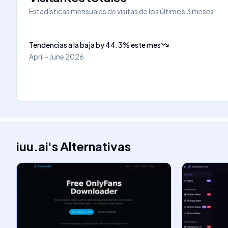
Estadísticas mensuales de visitas de los últimos 3 meses
Tendencias a la baja
by
44.3
%
este mes
April - June 2026
iuu.ai
's
Alternativas