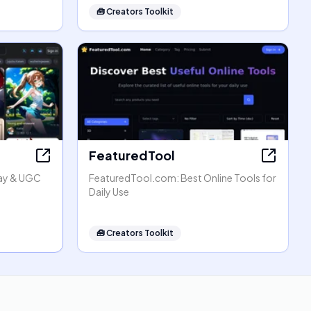
🧰
Creators Toolkit
FeaturedTool
lay & UGC
FeaturedTool.com: Best Online Tools for
Daily Use
🧰
Creators Toolkit