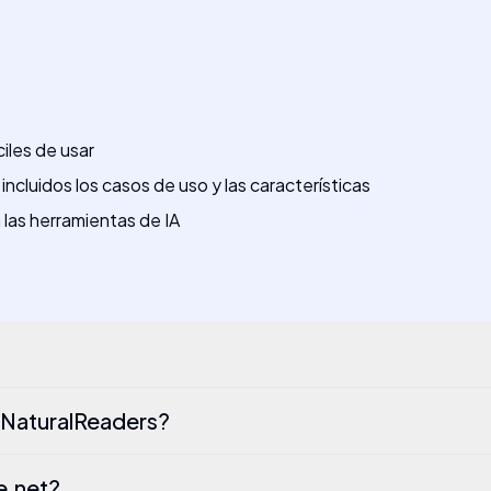
iles de usar
ncluidos los casos de uso y las características
las herramientas de IA
e NaturalReaders?
e.net?