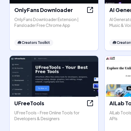
OnlyFans Downloader
AI Gene
OnlyFans Downloader Extension |
AI Generato
Fansloader Free Chrome App
Music & Vo
🧰
Creators Toolkit
🧰
Creators
UFreeTools
AILab T
UFreeTools - Free Online Tools for
AILab Tool
Developers & Designers
APIs