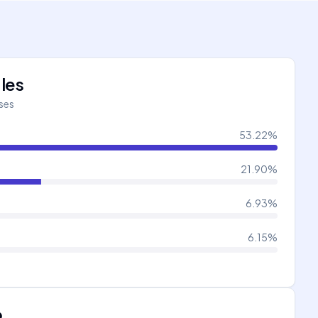
les
íses
53.22
%
21.90
%
6.93
%
6.15
%
o