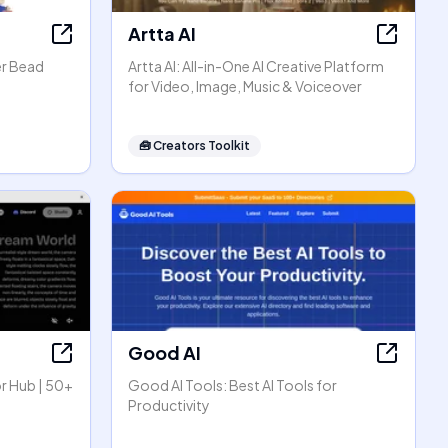
Artta AI
er Bead
Artta AI: All-in-One AI Creative Platform
for Video, Image, Music & Voiceover
🧰
Creators Toolkit
Good AI
r Hub | 50+
Good AI Tools: Best AI Tools for
Productivity