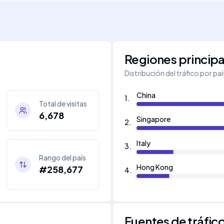
Regiones principa
Distribución del tráfico por pa
China
1
.
Total de visitas
6,678
Singapore
2
.
Italy
3
.
Rango del país
Hong Kong
#258,677
4
.
Fuentes de tráfic