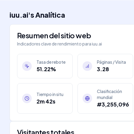
iuu.ai
's
Analítica
Resumen del sitio web
Indicadores clave de rendimiento para
iuu.ai
Tasa de rebote
Páginas / Visita
51.22%
3.28
Clasificación
Tiempo in situ
mundial
2m 42s
#3,255,096
Visitantes totales