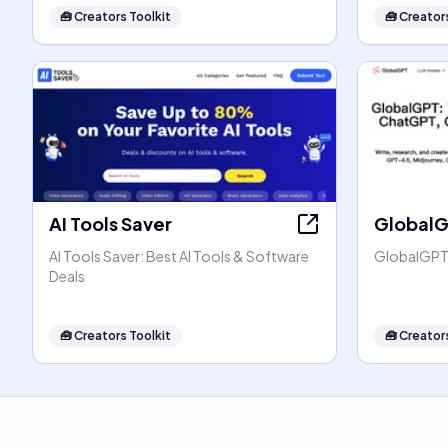
🧰
Creators Toolkit
🧰
Creators
AI Tools Saver
Global
AI Tools Saver: Best AI Tools & Software
GlobalGPT:
Deals
🧰
Creators Toolkit
🧰
Creators