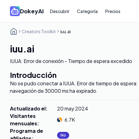
DokeyAI
Descubrir
Categoría
Precios
Creators Toolkit
iuu.ai
iuu.ai
IUUA: Error de conexión - Tiempo de espera excedido
Introducción
No se pudo conectar a IUUA. Error de tiempo de espera: 
navegación de 30000 ms ha expirado.
Actualizado el
:
20 may 2024
Visitantes
6.7K
mensuales
:
Programa de
No
afiliados
: