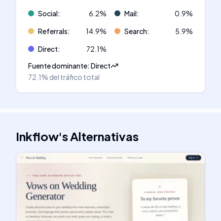
Social
:
6.2
%
Mail
:
0.9
%
Referrals
:
14.9
%
Search
:
5.9
%
Direct
:
72.1
%
Fuente dominante
:
Direct
72.1%
del tráfico total
Inkflow
's
Alternativas