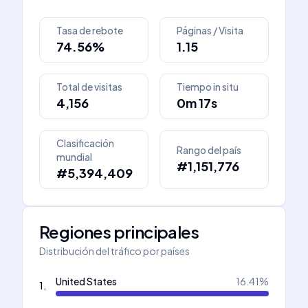
Tasa de rebote
Páginas / Visita
74.56%
1.15
Total de visitas
Tiempo in situ
4,156
0m 17s
Clasificación
Rango del país
mundial
#1,151,776
#5,394,409
Regiones principales
Distribución del tráfico por países
United States
16.41
%
1
.