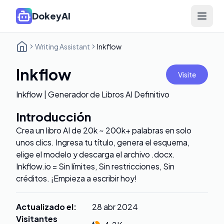
DokeyAI
Open 
Writing Assistant
Inkflow
Inkflow
Visite
Inkflow | Generador de Libros AI Definitivo
Introducción
Crea un libro AI de 20k ~ 200k+ palabras en solo
unos clics. Ingresa tu título, genera el esquema,
elige el modelo y descarga el archivo .docx.
Inkflow.io = Sin límites, Sin restricciones, Sin
créditos. ¡Empieza a escribir hoy!
Actualizado el
:
28 abr 2024
Visitantes