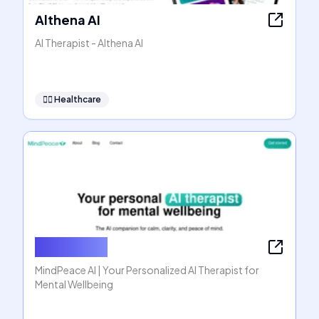
Althena AI
AI Therapist - Althena AI
👩‍⚕️
Healthcare
MindPeace
MindPeace AI | Your Personalized AI Therapist for
Mental Wellbeing