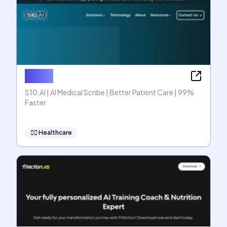
S10.AI
S10.AI | AI Medical Scribe | Better Patient Care | 99%
Faster
👩‍⚕️
Healthcare