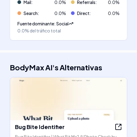
Mail
:
0.0
%
Referrals
:
0.0
%
Search
:
0.0
%
Direct
:
0.0
%
Fuente dominante
:
Social
0.0%
del tráfico total
BodyMax AI
's
Alternativas
Bug Bite Identifier
Bug Bite Identifier | What Bit Me? AI Photo Check by