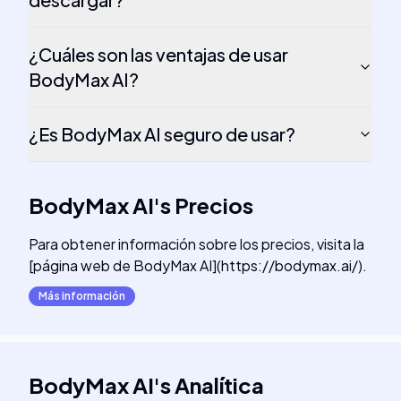
¿Cuáles son las ventajas de usar
BodyMax AI?
¿Es BodyMax AI seguro de usar?
BodyMax AI
's
Precios
Para obtener información sobre los precios, visita la
[página web de BodyMax AI](https://bodymax.ai/).
Más información
BodyMax AI
's
Analítica