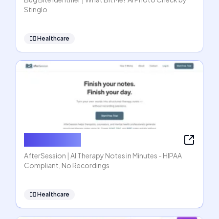
Stinglo
👩‍⚕️
Healthcare
AfterSession
AfterSession | AI Therapy Notes in Minutes - HIPAA
Compliant, No Recordings
👩‍⚕️
Healthcare