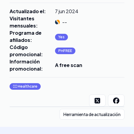
Actualizado el
:
7 jun 2024
Visitantes
--
mensuales
:
Programa de
Yes
afiliados
:
Código
PHFREE
promocional
:
Información
A free scan
promocional
:
👩‍⚕️
Healthcare
Herramienta de actualización