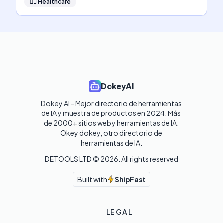
👩‍⚕️
Healthcare
DokeyAI
Dokey AI - Mejor directorio de herramientas 
de IA y muestra de productos en 2024. Más 
de 2000+ sitios web y herramientas de IA. 

Okey dokey, otro directorio de 
herramientas de IA.
DETOOLS LTD ©
2026
. All rights reserved
Built with
ShipFast
LEGAL