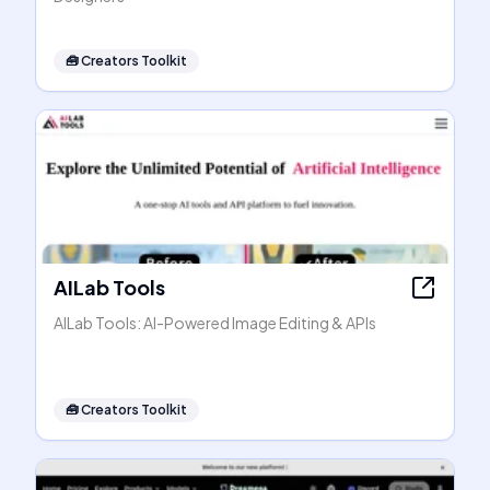
🧰
Creators Toolkit
AILab Tools
AILab Tools: AI-Powered Image Editing & APIs
🧰
Creators Toolkit