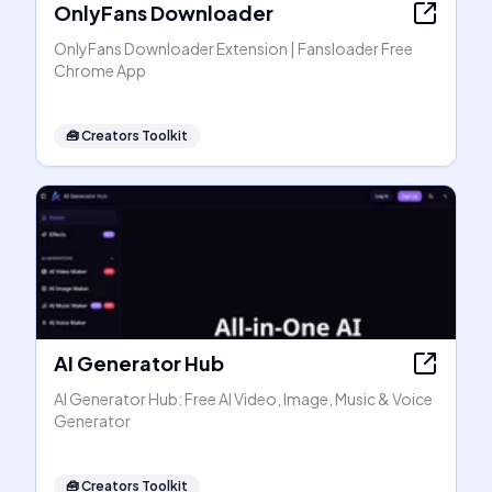
OnlyFans Downloader
OnlyFans Downloader Extension | Fansloader Free
Chrome App
🧰
Creators Toolkit
AI Generator Hub
AI Generator Hub: Free AI Video, Image, Music & Voice
Generator
🧰
Creators Toolkit