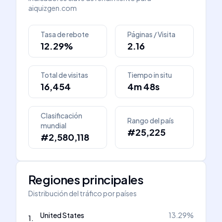
aiquizgen.com
Tasa de rebote
Páginas / Visita
12.29%
2.16
Total de visitas
Tiempo in situ
16,454
4m 48s
Clasificación
Rango del país
mundial
#25,225
#2,580,118
Regiones principales
Distribución del tráfico por países
United States
13.29
%
1
.