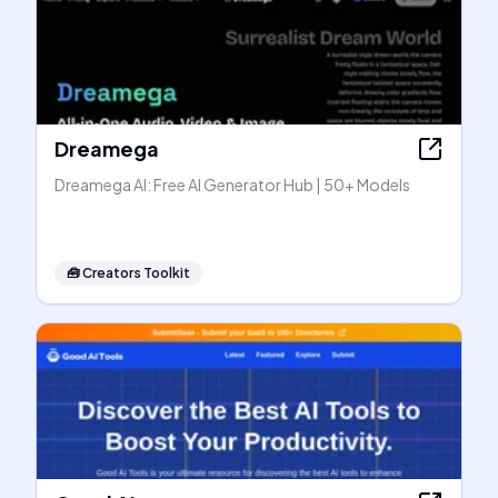
Dreamega
Dreamega AI: Free AI Generator Hub | 50+ Models
🧰
Creators Toolkit