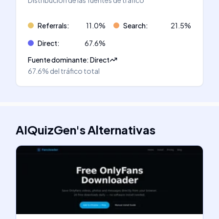
Distribución de las fuentes de tráfico
Referrals
:
11.0
%
Search
:
21.5
%
Direct
:
67.6
%
Fuente dominante
:
Direct
67.6%
del tráfico total
AIQuizGen
's
Alternativas