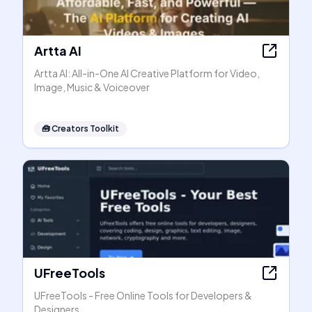
Artta AI
Artta AI: All-in-One AI Creative Platform for Video,
Image, Music & Voiceover
🧰
Creators Toolkit
UFreeTools
UFreeTools - Free Online Tools for Developers &
Designers