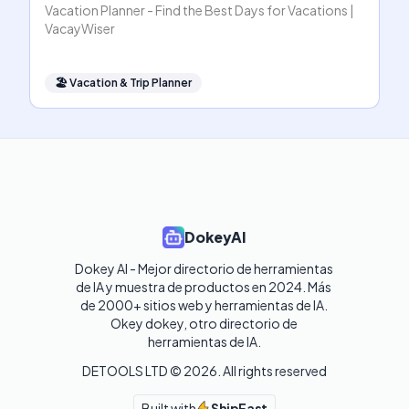
Vacation Planner - Find the Best Days for Vacations |
VacayWiser
🏖
Vacation & Trip Planner
DokeyAI
Dokey AI - Mejor directorio de herramientas 
de IA y muestra de productos en 2024. Más 
de 2000+ sitios web y herramientas de IA. 

Okey dokey, otro directorio de 
herramientas de IA.
DETOOLS LTD ©
2026
. All rights reserved
Built with
ShipFast