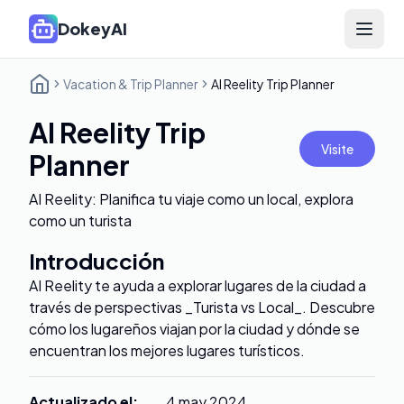
DokeyAI
Open 
Vacation & Trip Planner
AI Reelity Trip Planner
AI Reelity Trip
Visite
Planner
AI Reelity: Planifica tu viaje como un local, explora
como un turista
Introducción
AI Reelity te ayuda a explorar lugares de la ciudad a
través de perspectivas _Turista vs Local_. Descubre
cómo los lugareños viajan por la ciudad y dónde se
encuentran los mejores lugares turísticos.
Actualizado el
:
4 may 2024