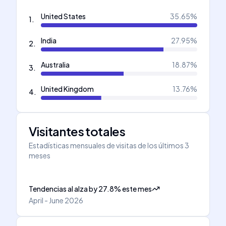
United States
35.65
%
1
.
India
27.95
%
2
.
Australia
18.87
%
3
.
United Kingdom
13.76
%
4
.
Visitantes totales
Estadísticas mensuales de visitas de los últimos 3
meses
Tendencias al alza
by
27.8
%
este mes
April - June 2026