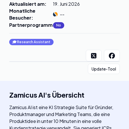
Aktualisiert am
:
19. Juni 2026
Monatliche
--
Besucher
:
Partnerprogramm
:
No
🎓
Research Assistant
Update-Tool
Zamicus AI
's
Übersicht
Zamicus AI ist eine KI Strategie Suite für Gründer,
Produktmanager und Marketing Teams, die eine
Produktidee in unter 10 Minuten in eine volle
Kundenstrategie verwandelt. Sie generiert ICPs,