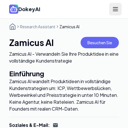
DokeyAI
Open 
Research Assistant
Zamicus AI
Zamicus AI
Besuchen Sie
Zamicus AI - Verwandeln Sie Ihre Produktidee in eine
vollständige Kundenstrategie
Einführung
Zamicus AI wandelt Produktideen in vollständige
Kundenstrategien um: ICP, Wettbewerbslücken,
Werbewinkel und Preisstrategie in unter 10 Minuten.
Keine Agentur, keine Rateleien. Zamicus AI für
Founders mit realen CRM-Daten.
Soziales & E-Mail
: