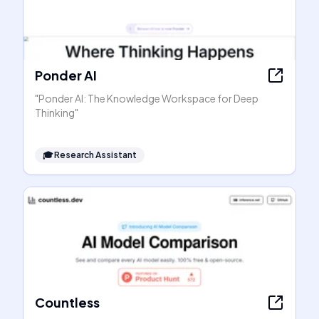
Ponder AI
"Ponder AI: The Knowledge Workspace for Deep
Thinking"
🎓
Research Assistant
Countless