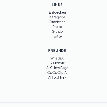
LINKS
Entdecken
Kategorie
Einreichen
Preise
Github
Twitter
FREUNDE
WhatIsAI
AIMonstr
AI Yellow Page
CoCoClip.AI
AI Tool Trek