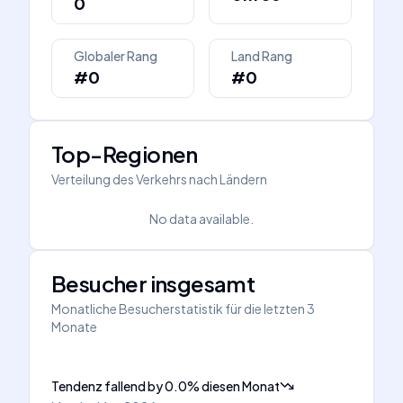
0
Globaler Rang
Land Rang
#0
#0
Top-Regionen
Verteilung des Verkehrs nach Ländern
No data available.
Besucher insgesamt
Monatliche Besucherstatistik für die letzten 3
Monate
Tendenz fallend
by
0.0
%
diesen Monat