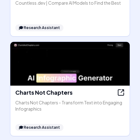
Countless.dev | Compare AI Models to Find the Best
🎓
Research Assistant
Charts Not Chapters
Charts Not Chapters - Transform Text into Engaging
Infographics
🎓
Research Assistant