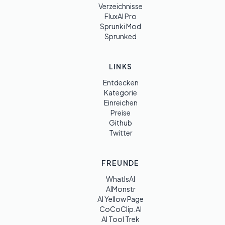
Verzeichnisse
FluxAI Pro
Sprunki Mod
Sprunked
LINKS
Entdecken
Kategorie
Einreichen
Preise
Github
Twitter
FREUNDE
WhatIsAI
AIMonstr
AI Yellow Page
CoCoClip.AI
AI Tool Trek