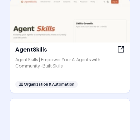
AgentSkills
AgentSkills | Empower Your AI Agents with
Community-Built Skills
🧞‍♂️
Organization & Automation