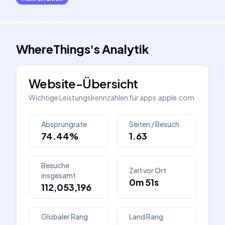
WhereThings
's
Analytik
Website-Übersicht
Wichtige Leistungskennzahlen für
apps.apple.com
Absprungrate
Seiten / Besuch
74.44%
1.63
Besuche
Zeit vor Ort
insgesamt
0m 51s
112,053,196
Globaler Rang
Land Rang