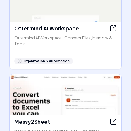
Ottermind AI Workspace
Ottermind AI Workspace | Connect Files, Memory &
Tools
🧞‍♂️
Organization & Automation
Messy2Sheet