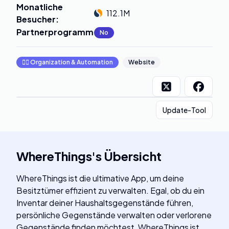
Monatliche
112.1M
Besucher
:
Partnerprogramm
:
No
🧞‍♂️
Organization & Automation
Website
Update-Tool
WhereThings
's
Übersicht
WhereThings ist die ultimative App, um deine
Besitztümer effizient zu verwalten. Egal, ob du ein
Inventar deiner Haushaltsgegenstände führen,
persönliche Gegenstände verwalten oder verlorene
Gegenstände finden möchtest, WhereThings ist