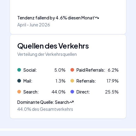
Tendenz fallend
by
4.6
%
diesen Monat
April - June 2026
Quellen des Verkehrs
Verteilung der Verkehrsquellen
Social
:
5.0
%
Paid Referrals
:
6.2
%
Mail
:
1.3
%
Referrals
:
17.9
%
Search
:
44.0
%
Direct
:
25.5
%
Dominante Quelle
:
Search
44.0%
des Gesamtverkehrs