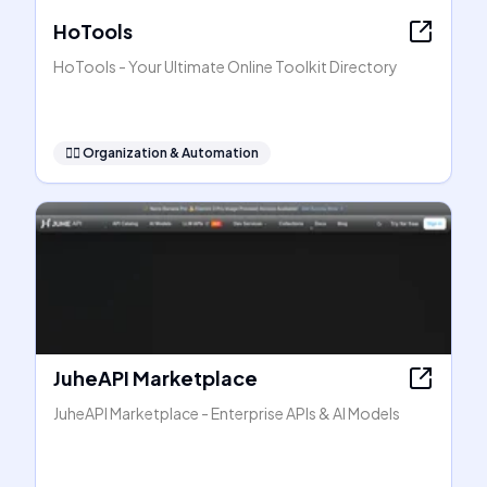
HoTools
HoTools - Your Ultimate Online Toolkit Directory
🧞‍♂️
Organization & Automation
JuheAPI Marketplace
JuheAPI Marketplace - Enterprise APIs & AI Models