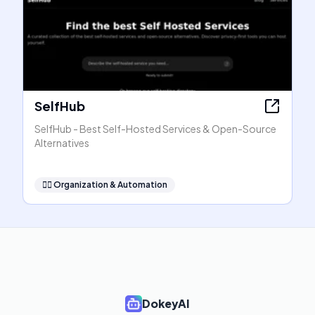
SelfHub
SelfHub - Best Self-Hosted Services & Open-Source
Alternatives
🧞‍♂️
Organization & Automation
DokeyAI