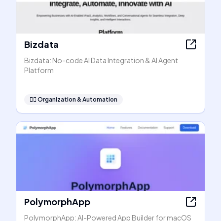
Bizdata
Bizdata: No-code AI Data Integration & AI Agent
Platform
🧞‍♂️
Organization & Automation
PolymorphApp
PolymorphApp: AI-Powered App Builder for macOS