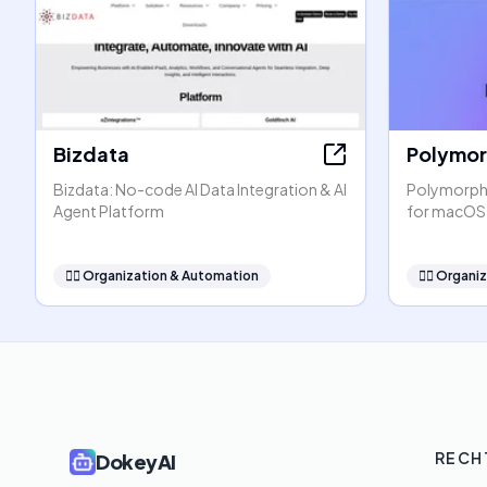
Bizdata
Polymo
Bizdata: No-code AI Data Integration & AI
PolymorphA
Agent Platform
for macOS
🧞‍♂️
Organization & Automation
🧞‍♂️
Organiz
RECH
DokeyAI