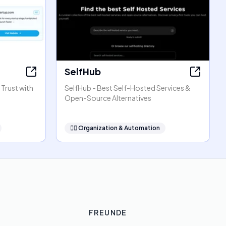
SelfHub
 Trust with
SelfHub - Best Self-Hosted Services &
Open-Source Alternatives
🧞‍♂️
Organization & Automation
FREUNDE