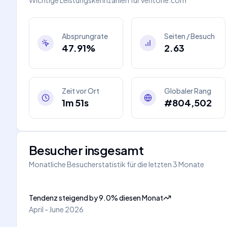
Wichtige Leistungskennzahlen für
veritone.com
Absprungrate
Seiten / Besuch
47.91%
2.63
Zeit vor Ort
Globaler Rang
1m 51s
#804,502
Besucher insgesamt
Monatliche Besucherstatistik für die letzten 3 Monate
Tendenz steigend
by
9.0
%
diesen Monat
April - June 2026