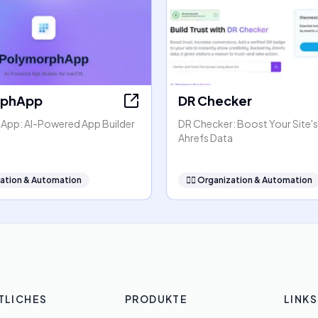
rphApp
DR Checker
pp: AI-Powered App Builder
DR Checker: Boost Your Site's
Ahrefs Data
ation & Automation
🧞‍♂️
Organization & Automation
TLICHES
PRODUKTE
LINKS