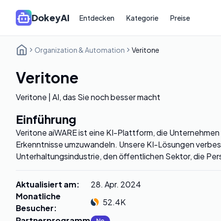
DokeyAI
Entdecken
Kategorie
Preise
Organization & Automation
Veritone
Veritone
Veritone | AI, das Sie noch besser macht
Einführung
Veritone aiWARE ist eine KI-Plattform, die Unternehmen d
Erkenntnisse umzuwandeln. Unsere KI-Lösungen verbes
Unterhaltungsindustrie, den öffentlichen Sektor, die P
Aktualisiert am
:
28. Apr. 2024
Monatliche
52.4K
Besucher
:
Partnerprogramm
:
No