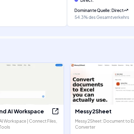
Direct
:
Dominante Quelle
:
Direct
54.3%
des Gesamtverkehrs
nd AI Workspace
Messy2Sheet
AI Workspace | Connect Files,
Messy2Sheet: Document to E
Tools
Converter