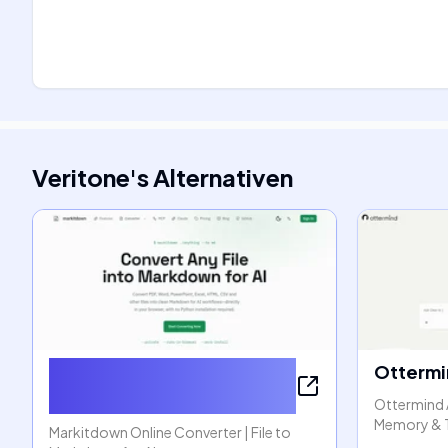
Veritone
's
Alternativen
Markitdown Online
Ottermi
Converter
Ottermind 
Memory & 
Markitdown Online Converter | File to