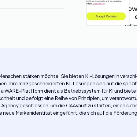
Menschen stärken möchte. Sie bieten KI-Lösungen in versch
hen. Ihre maßgeschneiderten KI-Lösungen sind auf die spezi
iWARE-Plattform dient als Betriebssystem für KI und bietet 
chheit und befolgt eine Reihe von Prinzipien, um verantwortu
sts Agency geschlossen, um die CAAVault zu starten, einen si
 neue Markenidentität eingeführt, die sich auf die Förderun