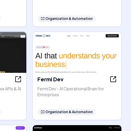
🧞‍♂️
Organization & Automation
Fermi Dev
se APIs & AI
Fermi Dev - AI Operational Brain for
Enterprises
🧞‍♂️
Organization & Automation