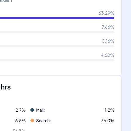
Ländern
63.29
%
7.66
%
5.16
%
4.60
%
ehrs
2.7
%
Mail
:
1.2
%
6.8
%
Search
:
35.0
%