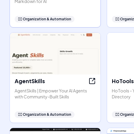
Markdown for AI
🧞‍♂️
Organization & Automation
🧞‍♂️
Organiz
AgentSkills
HoTools
AgentSkills | Empower Your AI Agents
HoTools - Y
with Community-Built Skills
Directory
🧞‍♂️
Organization & Automation
🧞‍♂️
Organiz