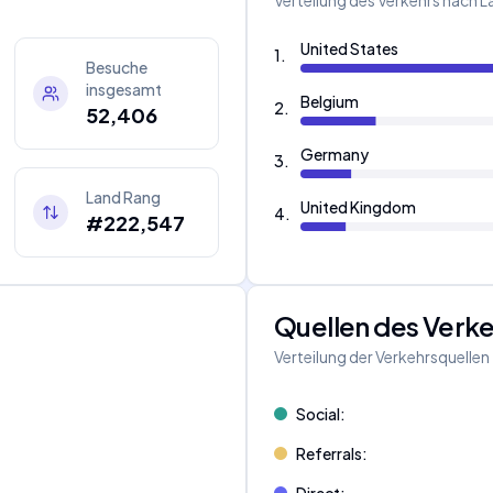
Verteilung des Verkehrs nach 
United States
1
.
Besuche
insgesamt
Belgium
2
.
52,406
Germany
3
.
Land Rang
United Kingdom
4
.
#222,547
Quellen des Verk
Verteilung der Verkehrsquellen
Social
:
Referrals
: