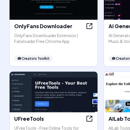
OnlyFans Downloader
AI Gene
OnlyFans Downloader Extension |
AI Generato
Fansloader Free Chrome App
Music & Vo
🧰
Creators Toolkit
🧰
Creators
UFreeTools
AILab T
UFreeTools - Free Online Tools for
AILab Tool