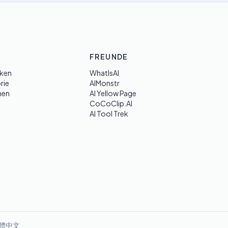
FREUNDE
ken
WhatIsAI
rie
AIMonstr
hen
AI Yellow Page
CoCoClip.AI
AI Tool Trek
體中文