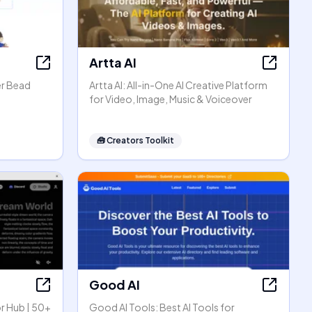
Artta AI
er Bead
Artta AI: All-in-One AI Creative Platform
for Video, Image, Music & Voiceover
🧰
Creators Toolkit
Good AI
r Hub | 50+
Good AI Tools: Best AI Tools for