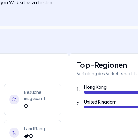
igen Websites zu finden.
Top-Regionen
Verteilung des Verkehrs nach 
Hong Kong
1
.
Besuche
insgesamt
United Kingdom
2
.
0
Land Rang
#0