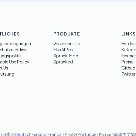
TLICHES
PRODUKTE
LINKS
gsbedingungen
Verzeichnisse
Entdec
hutzrichtlinie
FluxAI Pro
Katego
ungspolitik
Sprunki Mod
Einreic
able Use Policy
Sprunked
Preise
t Us
Github
tützung
Twitter
sh
日本語
Deutsch
Español
Français
한국어
Português
Русский
简体中文
繁