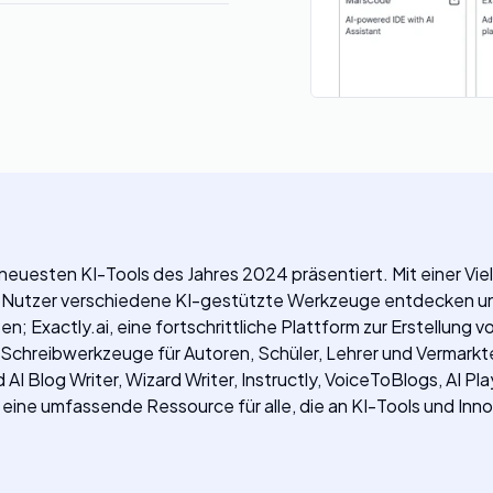
d neuesten KI-Tools des Jahres 2024 präsentiert. Mit einer Vie
 Nutzer verschiedene KI-gestützte Werkzeuge entdecken un
 Exactly.ai, eine fortschrittliche Plattform zur Erstellung v
KI-Schreibwerkzeuge für Autoren, Schüler, Lehrer und Vermark
AI Blog Writer, Wizard Writer, Instructly, VoiceToBlogs, AI P
ine umfassende Ressource für alle, die an KI-Tools und Innov