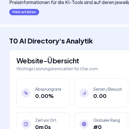
Preisinformationen für die KI-Tools sind auf deren jeweil
Mehr erfahren
T0 AI Directory
's
Analytik
Website-Übersicht
Wichtige Leistungskennzahlen für
t0ai.com
Absprungrate
Seiten / Besuch
0.00%
0.00
Zeit vor Ort
Globaler Rang
0m 0s
#0