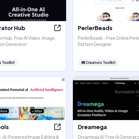
rator Hub
PerlerBeads
r Hub: Free AI Video, Image,
PerlerBeads - Free Online Perl
ice Generator
Pattern Designer
 Toolkit
🧰
Creators Toolkit
ools
Dreamega
s: AI-Powered Image Editing &
Dreamega AI: Free AI Generato