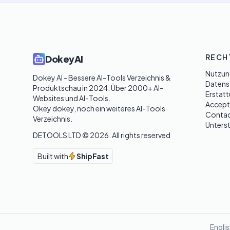
RECH
DokeyAI
Nutzun
Dokey AI - Bessere AI-Tools Verzeichnis & 
Datensc
Produktschau in 2024. Über 2000+ AI-
Erstatt
Websites und AI-Tools. 

Accept
Okey dokey, noch ein weiteres AI-Tools 
Contac
Verzeichnis.
Unters
DETOOLS LTD ©
2026
. All rights reserved
Built with
ShipFast
Engli