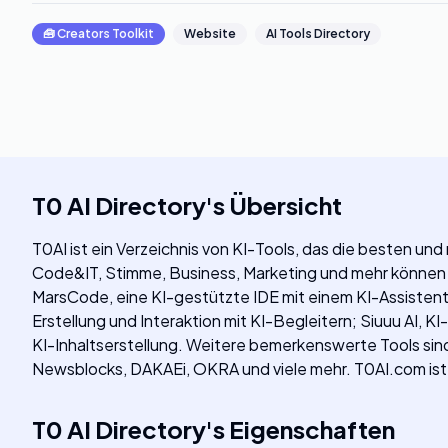
🧰
Creators Toolkit
Website
AI Tools Directory
T0 AI Directory
's
Übersicht
T0AI ist ein Verzeichnis von KI-Tools, das die besten un
Code&IT, Stimme, Business, Marketing und mehr können
MarsCode, eine KI-gestützte IDE mit einem KI-Assistenten;
Erstellung und Interaktion mit KI-Begleitern; Siuuu AI, 
KI-Inhaltserstellung. Weitere bemerkenswerte Tools sind 
Newsblocks, DAKAEi, OKRA und viele mehr. T0AI.com ist e
T0 AI Directory
's
Eigenschaften