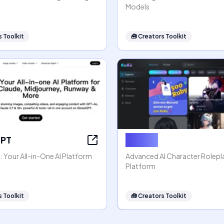
Models
 Toolkit
🧰
Creators Toolkit
GPT
Rubii AI
 Your All-in-One AI Platform
Advanced AI Character Rolep
Platform
 Toolkit
🧰
Creators Toolkit