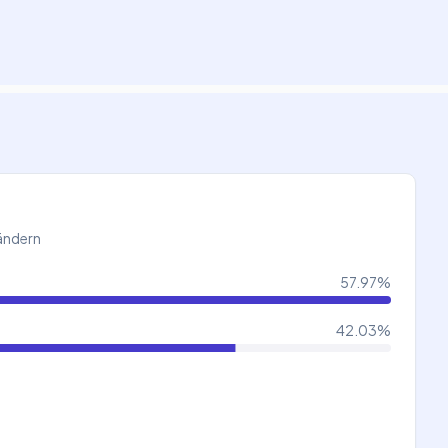
Ländern
57.97
%
42.03
%