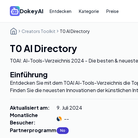
DokeyAI
Entdecken
Kategorie
Preise
Creators Toolkit
T0 AI Directory
T0 AI Directory
T0AI: AI-Tools-Verzeichnis 2024 - Die besten & neueste
Einführung
Entdecken Sie mit dem T0AI AI-Tools-Verzeichnis die T
Finden Sie die neuesten Innovationen der künstlichen Int
Aktualisiert am
:
9. Juli 2024
Monatliche
--
Besucher
:
Partnerprogramm
:
No