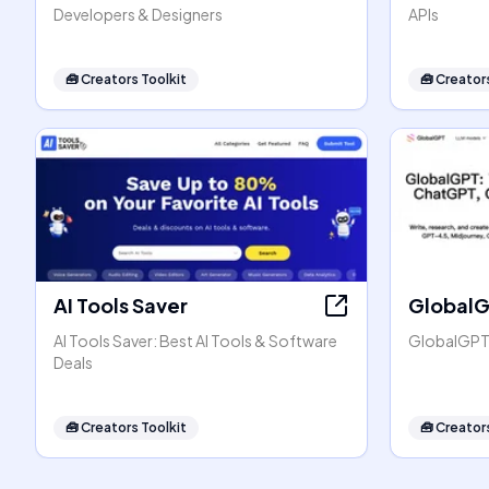
Developers & Designers
APIs
🧰
Creators Toolkit
🧰
Creators
AI Tools Saver
Global
AI Tools Saver: Best AI Tools & Software
GlobalGPT:
Deals
🧰
Creators Toolkit
🧰
Creators