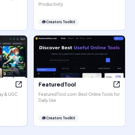
Productivity
🧰
Creators Toolkit
FeaturedTool
lay & UGC
FeaturedTool.com: Best Online Tools for
Daily Use
🧰
Creators Toolkit