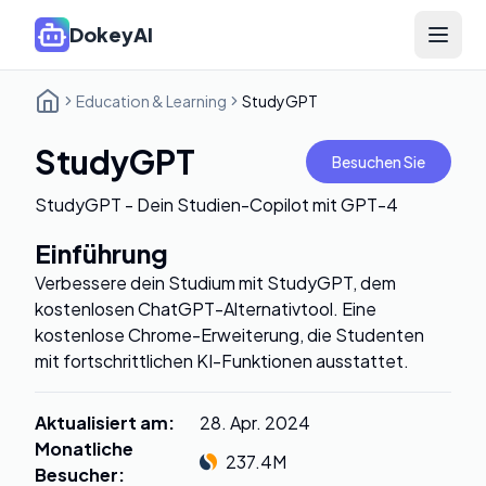
DokeyAI
Open 
Education & Learning
StudyGPT
StudyGPT
Besuchen Sie
StudyGPT - Dein Studien-Copilot mit GPT-4
Einführung
Verbessere dein Studium mit StudyGPT, dem
kostenlosen ChatGPT-Alternativtool. Eine
kostenlose Chrome-Erweiterung, die Studenten
mit fortschrittlichen KI-Funktionen ausstattet.
Aktualisiert am
:
28. Apr. 2024
Monatliche
237.4M
Besucher
: