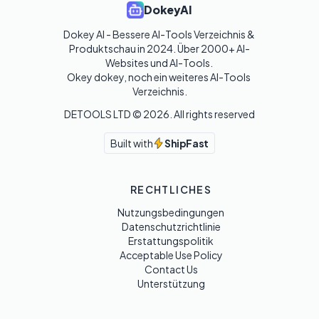
DokeyAI
Dokey AI - Bessere AI-Tools Verzeichnis & 
Produktschau in 2024. Über 2000+ AI-
Websites und AI-Tools. 

Okey dokey, noch ein weiteres AI-Tools 
Verzeichnis.
DETOOLS LTD ©
2026
. All rights reserved
Built with
ShipFast
RECHTLICHES
Nutzungsbedingungen
Datenschutzrichtlinie
Erstattungspolitik
Acceptable Use Policy
Contact Us
Unterstützung