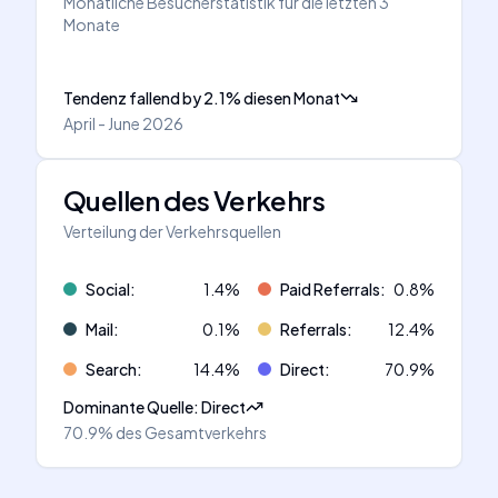
Monatliche Besucherstatistik für die letzten 3
Monate
Tendenz fallend
by
2.1
%
diesen Monat
April - June 2026
Quellen des Verkehrs
Verteilung der Verkehrsquellen
Social
:
1.4
%
Paid Referrals
:
0.8
%
Mail
:
0.1
%
Referrals
:
12.4
%
Search
:
14.4
%
Direct
:
70.9
%
Dominante Quelle
:
Direct
70.9%
des Gesamtverkehrs