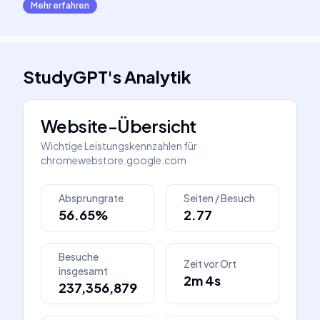
Mehr erfahren
StudyGPT
's
Analytik
Website-Übersicht
Wichtige Leistungskennzahlen für
chromewebstore.google.com
Absprungrate
Seiten / Besuch
56.65%
2.77
Besuche
Zeit vor Ort
insgesamt
2m 4s
237,356,879