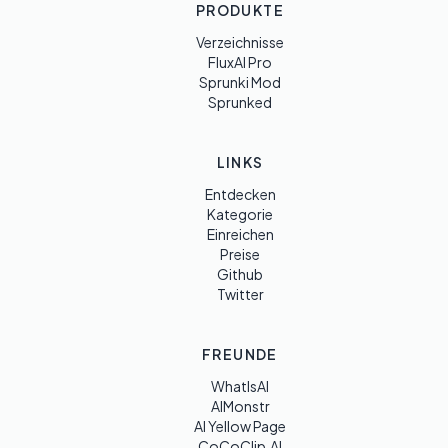
PRODUKTE
Verzeichnisse
FluxAI Pro
Sprunki Mod
Sprunked
LINKS
Entdecken
Kategorie
Einreichen
Preise
Github
Twitter
FREUNDE
WhatIsAI
AIMonstr
AI Yellow Page
CoCoClip.AI