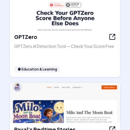
GPTZero
GPTZero AI Detection Tool — Check Your Score Free
🧠
Education & Learning
Payal's Bedtime Stories