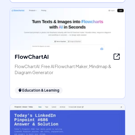
FlowChartAI
FlowChartAI: Free AI Flowchart Maker, Mindmap &
Diagram Generator
🧠
Education & Learning