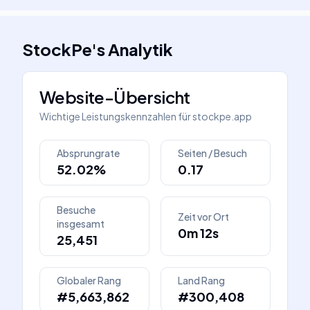
StockPe
's
Analytik
Website-Übersicht
Wichtige Leistungskennzahlen für
stockpe.app
Absprungrate
Seiten / Besuch
52.02%
0.17
Besuche
Zeit vor Ort
insgesamt
0m 12s
25,451
Globaler Rang
Land Rang
#5,663,862
#300,408