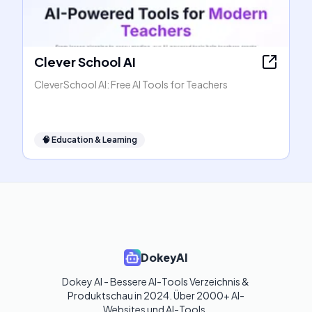
Clever School AI
CleverSchool AI: Free AI Tools for Teachers
🧠
Education & Learning
DokeyAI
Dokey AI - Bessere AI-Tools Verzeichnis & 
Produktschau in 2024. Über 2000+ AI-
Websites und AI-Tools. 
