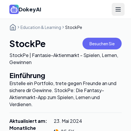
DokeyAI
Open 
Education & Learning
StockPe
StockPe
Besuchen Sie
StockPe | Fantasie-Aktienmarkt - Spielen, Lernen,
Gewinnen
Einführung
Erstelle ein Portfolio, trete gegen Freunde an und
sichere dir Gewinne. StockPe: Die Fantasy-
Aktienmarkt-App zum Spielen, Lernen und
Verdienen.
Aktualisiert am
:
23. Mai 2024
Monatliche