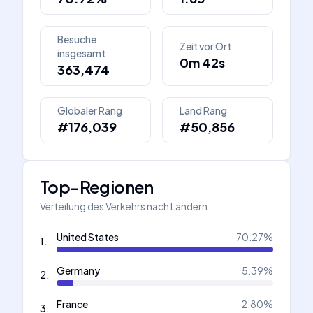
Besuche
Zeit vor Ort
insgesamt
0m 42s
363,474
Globaler Rang
Land Rang
#176,039
#50,856
Top-Regionen
Verteilung des Verkehrs nach Ländern
United States
70.27
%
1
.
Germany
5.39
%
2
.
France
2.80
%
3
.