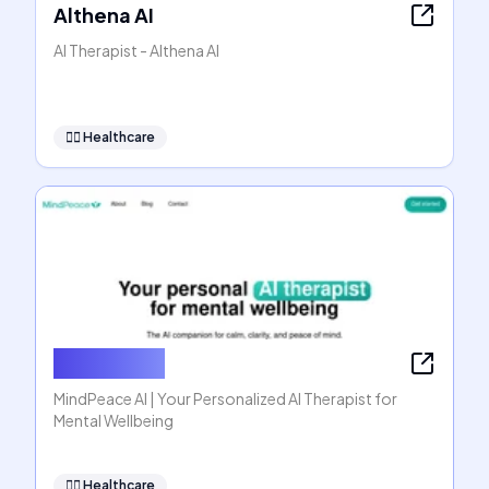
Althena AI
AI Therapist - Althena AI
👩‍⚕️
Healthcare
MindPeace
MindPeace AI | Your Personalized AI Therapist for
Mental Wellbeing
👩‍⚕️
Healthcare