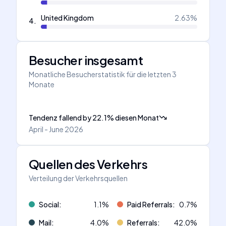
United Kingdom
2.63
%
4
.
Besucher insgesamt
Monatliche Besucherstatistik für die letzten 3
Monate
Tendenz fallend
by
22.1
%
diesen Monat
April - June 2026
Quellen des Verkehrs
Verteilung der Verkehrsquellen
Social
:
1.1
%
Paid Referrals
:
0.7
%
Mail
:
4.0
%
Referrals
:
42.0
%