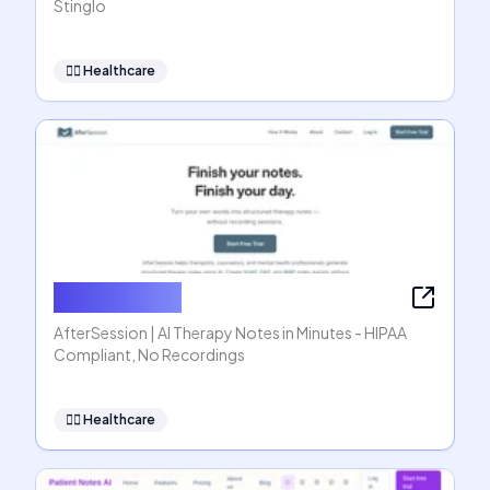
Stinglo
👩‍⚕️
Healthcare
AfterSession
AfterSession | AI Therapy Notes in Minutes - HIPAA
Compliant, No Recordings
👩‍⚕️
Healthcare