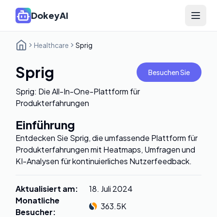
DokeyAI
Open 
Healthcare
Sprig
Sprig
Besuchen Sie
Sprig: Die All-In-One-Plattform für
Produkterfahrungen
Einführung
Entdecken Sie Sprig, die umfassende Plattform für
Produkterfahrungen mit Heatmaps, Umfragen und
KI-Analysen für kontinuierliches Nutzerfeedback.
Aktualisiert am
:
18. Juli 2024
Monatliche
363.5K
Besucher
: