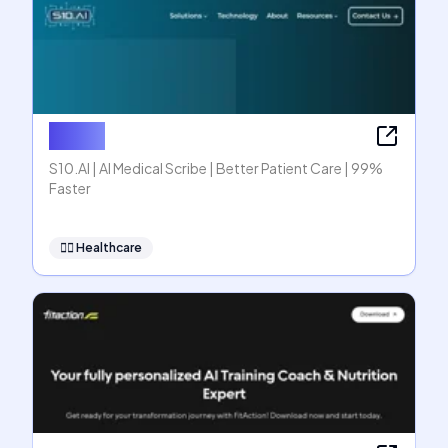
S10.AI
S10.AI | AI Medical Scribe | Better Patient Care | 99%
Faster
👩‍⚕️
Healthcare