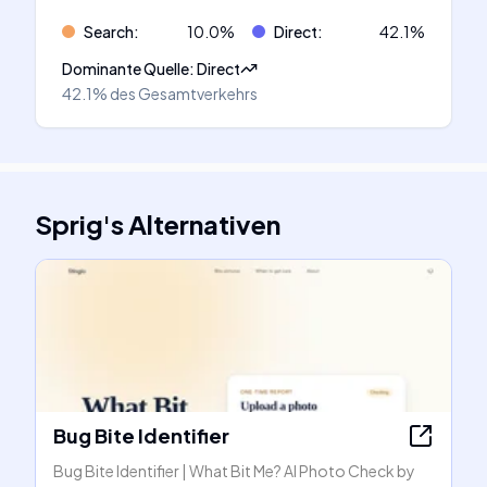
Search
:
10.0
%
Direct
:
42.1
%
Dominante Quelle
:
Direct
42.1%
des Gesamtverkehrs
Sprig
's
Alternativen
Bug Bite Identifier
Bug Bite Identifier | What Bit Me? AI Photo Check by