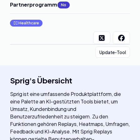
Partnerprogramm
:
No
👩‍⚕️
Healthcare
Update-Tool
Sprig
's
Übersicht
Sprig ist eine umfassende Produktplattform, die
eine Palette an KI-gestützten Tools bietet, um
Umsatz, Kundenbindung und
Benutzerzufriedenheit zu steigern. Zu den
Funktionen gehören Replays, Heatmaps, Umfragen,
Feedback und KI-Analyse. Mit Sprig Replays
können gezielte Benutzerverhalten-