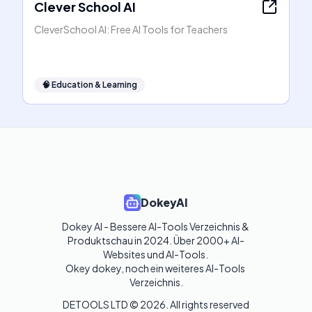
Clever School AI
CleverSchool AI: Free AI Tools for Teachers
🧠
Education & Learning
DokeyAI
Dokey AI - Bessere AI-Tools Verzeichnis & 
Produktschau in 2024. Über 2000+ AI-
Websites und AI-Tools. 

Okey dokey, noch ein weiteres AI-Tools 
Verzeichnis.
DETOOLS LTD ©
2026
. All rights reserved