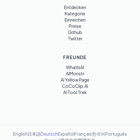
Entdecken
Kategorie
Einreichen
Preise
Github
Twitter
FREUNDE
WhatIsAI
AIMonstr
AI Yellow Page
CoCoClip.AI
AI Tool Trek
English
日本語
Deutsch
Español
Français
한국어
Português