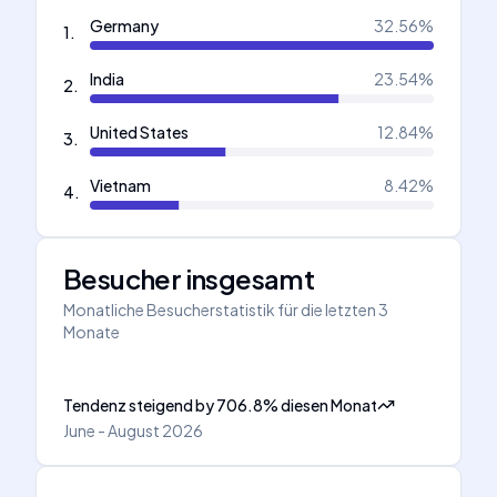
Germany
32.56
%
1
.
India
23.54
%
2
.
United States
12.84
%
3
.
Vietnam
8.42
%
4
.
Besucher insgesamt
Monatliche Besucherstatistik für die letzten 3
Monate
Tendenz steigend
by
706.8
%
diesen Monat
June - August 2026