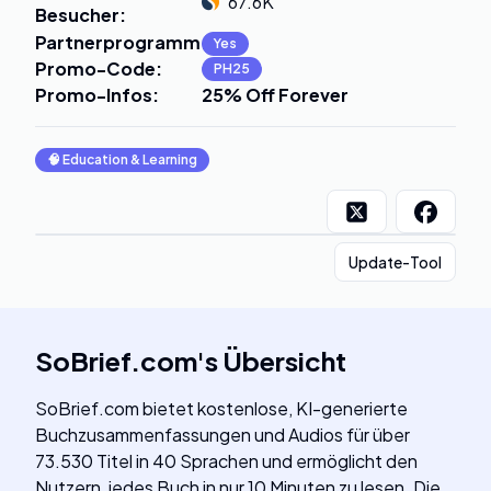
67.6K
Besucher
:
Partnerprogramm
:
Yes
Promo-Code
:
PH25
Promo-Infos
:
25% Off Forever
🧠
Education & Learning
Update-Tool
SoBrief.com
's
Übersicht
SoBrief.com bietet kostenlose, KI-generierte
Buchzusammenfassungen und Audios für über
73.530 Titel in 40 Sprachen und ermöglicht den
Nutzern, jedes Buch in nur 10 Minuten zu lesen. Die