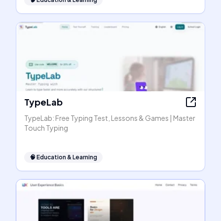
TypeLab
TypeLab: Free Typing Test, Lessons & Games | Master
Touch Typing
🧠
Education & Learning