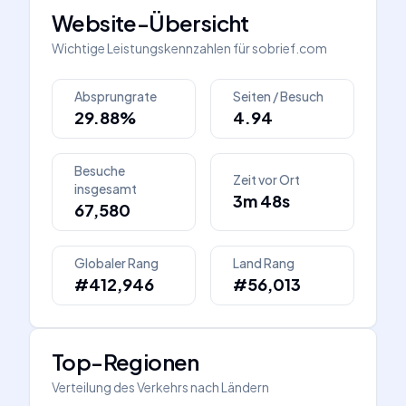
Website-Übersicht
Wichtige Leistungskennzahlen für
sobrief.com
Absprungrate
Seiten / Besuch
29.88%
4.94
Besuche
Zeit vor Ort
insgesamt
3m 48s
67,580
Globaler Rang
Land Rang
#412,946
#56,013
Top-Regionen
Verteilung des Verkehrs nach Ländern