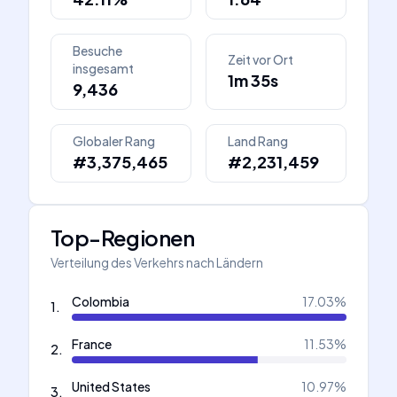
Besuche
Zeit vor Ort
insgesamt
1m 35s
9,436
Globaler Rang
Land Rang
#3,375,465
#2,231,459
Top-Regionen
Verteilung des Verkehrs nach Ländern
Colombia
17.03
%
1
.
France
11.53
%
2
.
United States
10.97
%
3
.