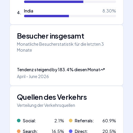
India
8.30
%
4
.
Besucher insgesamt
Monatliche Besucherstatistik für die letzten 3
Monate
Tendenz steigend
by
183.4
%
diesen Monat
April - June 2026
Quellen des Verkehrs
Verteilung der Verkehrsquellen
Social
:
2.1
%
Referrals
:
60.9
%
Search
:
16.5
%
Direct
:
20.5
%