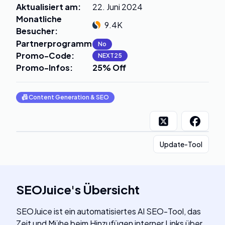
Aktualisiert am
:
22. Juni 2024
Monatliche
9.4K
Besucher
:
Partnerprogramm
:
No
Promo-Code
:
NEXT25
Promo-Infos
:
25% Off
📠
Content Generation & SEO
Update-Tool
SEOJuice
's
Übersicht
SEOJuice ist ein automatisiertes AI SEO-Tool, das
Zeit und Mühe beim Hinzufügen interner Links über