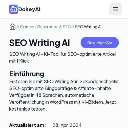
DokeyAI
Open 
Content Generation & SEO
SEO Writing AI
SEO Writing AI
Besuchen Sie
SEO Writing AI - KI-Tool für SEO-optimierte Artikel
mit 1 Klick
Einführung
Erstellen Sie mit SEO Writing AI in Sekundenschnelle
SEO-optimierte Blogbeiträge & Affiliate-Inhalte.
Verfügbar in 48 Sprachen, automatische
Veröffentlichung in WordPress mit KI-Bildern. Jetzt
kostenlos testen!
Aktualisiert am
:
28. Apr. 2024