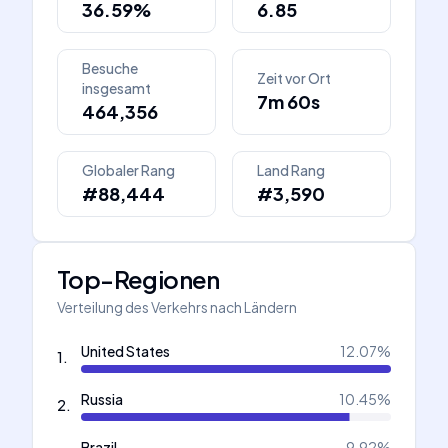
36.59%
6.85
Besuche
Zeit vor Ort
insgesamt
7m 60s
464,356
Globaler Rang
Land Rang
#88,444
#3,590
Top-Regionen
Verteilung des Verkehrs nach Ländern
United States
12.07
%
1
.
Russia
10.45
%
2
.
Brazil
9.92
%