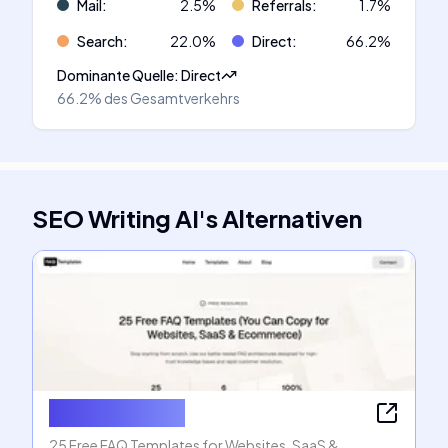
Mail
:
2.5
%
Referrals
:
1.7
%
Search
:
22.0
%
Direct
:
66.2
%
Dominante Quelle
:
Direct
66.2%
des Gesamtverkehrs
SEO Writing AI
's
Alternativen
FAQ Templates
25 Free FAQ Templates for Websites, SaaS &