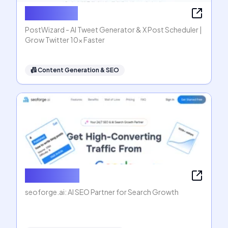
PostWizard
PostWizard - AI Tweet Generator & X Post Scheduler |
Grow Twitter 10x Faster
📠
Content Generation & SEO
seoforge.ai
seoforge.ai: AI SEO Partner for Search Growth