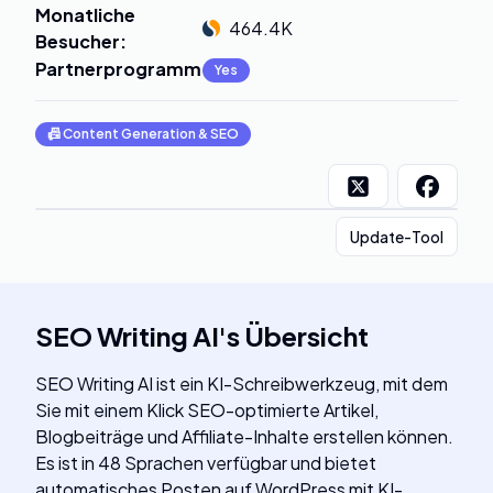
Monatliche
464.4K
Besucher
:
Partnerprogramm
:
Yes
📠
Content Generation & SEO
Update-Tool
SEO Writing AI
's
Übersicht
SEO Writing AI ist ein KI-Schreibwerkzeug, mit dem
Sie mit einem Klick SEO-optimierte Artikel,
Blogbeiträge und Affiliate-Inhalte erstellen können.
Es ist in 48 Sprachen verfügbar und bietet
automatisches Posten auf WordPress mit KI-