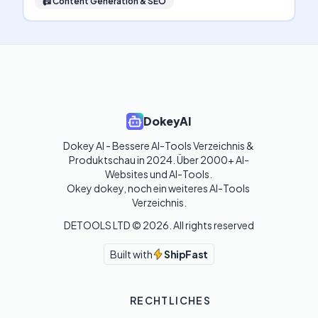
📠
Content Generation & SEO
DokeyAI
Dokey AI - Bessere AI-Tools Verzeichnis & 
Produktschau in 2024. Über 2000+ AI-
Websites und AI-Tools. 

Okey dokey, noch ein weiteres AI-Tools 
Verzeichnis.
DETOOLS LTD ©
2026
. All rights reserved
Built with
ShipFast
RECHTLICHES