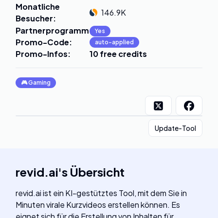
Monatliche
146.9K
Besucher
:
Partnerprogramm
:
Yes
Promo-Code
:
auto-applied
Promo-Infos
:
10 free credits
🎮
Gaming
Update-Tool
revid.ai
's
Übersicht
revid.ai ist ein KI-gestütztes Tool, mit dem Sie in
Minuten virale Kurzvideos erstellen können. Es
eignet sich für die Erstellung von Inhalten für