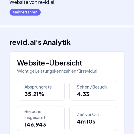
Website von revid.ai.
Mehr erfahren
revid.ai
's
Analytik
Website-Übersicht
Wichtige Leistungskennzahlen für
revid.ai
Absprungrate
Seiten / Besuch
35.21%
4.33
Besuche
Zeit vor Ort
insgesamt
4m 10s
146,943