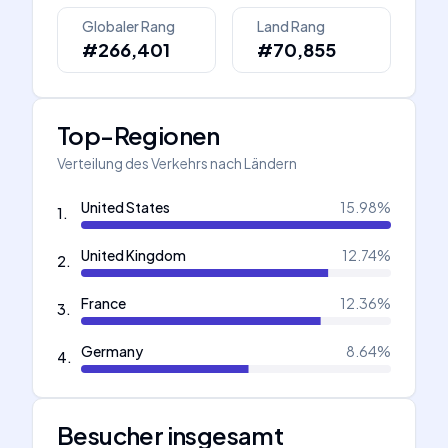
Globaler Rang
Land Rang
#266,401
#70,855
Top-Regionen
Verteilung des Verkehrs nach Ländern
United States
15.98
%
1
.
United Kingdom
12.74
%
2
.
France
12.36
%
3
.
Germany
8.64
%
4
.
Besucher insgesamt