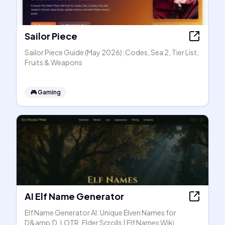
Sailor Piece
Sailor Piece Guide (May 2026): Codes, Sea 2, Tier List,
Fruits & Weapons
🎮
Gaming
AI Elf Name Generator
Elf Name Generator AI: Unique Elven Names for
D&amp;D, LOTR, Elder Scrolls | Elf Names Wiki