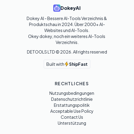
DokeyAI
Dokey AI - Bessere AI-Tools Verzeichnis & 
Produktschau in 2024. Über 2000+ AI-
Websites und AI-Tools. 

Okey dokey, noch ein weiteres AI-Tools 
Verzeichnis.
DETOOLS LTD ©
2026
. All rights reserved
Built with
ShipFast
RECHTLICHES
Nutzungsbedingungen
Datenschutzrichtlinie
Erstattungspolitik
Acceptable Use Policy
Contact Us
Unterstützung