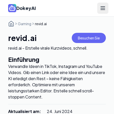
DokeyAI
Open 
Gaming
revid.ai
revid.ai
Besuchen Sie
revid.ai - Erstelle virale Kurzvideos, schnell.
Einführung
Verwandle Ideen in TikTok, Instagram und YouTube
Videos. Gib einen Link oder eine Idee ein und unsere
KI erledigt den Rest – keine Fähigkeiten
erforderlich. Optimiere mit unserem
leistungsstarken Editor. Erstelle schnell scroll-
stoppen Content.
Aktualisiert am
:
24. Juni 2024