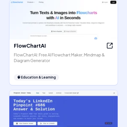
FlowChartAI
FlowChartAI: Free AI Flowchart Maker, Mindmap &
Diagram Generator
🧠
Education & Learning