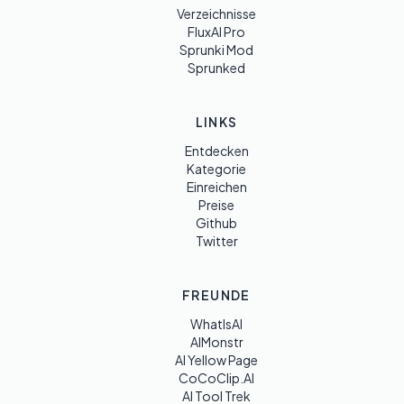
Verzeichnisse
FluxAI Pro
Sprunki Mod
Sprunked
LINKS
Entdecken
Kategorie
Einreichen
Preise
Github
Twitter
FREUNDE
WhatIsAI
AIMonstr
AI Yellow Page
CoCoClip.AI
AI Tool Trek