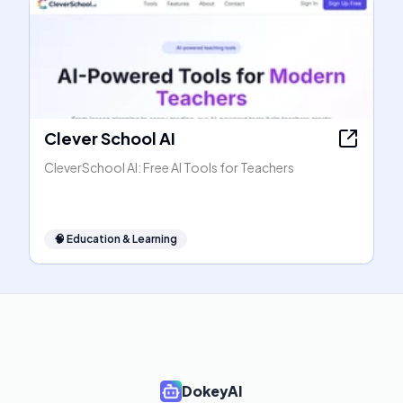
Clever School AI
CleverSchool AI: Free AI Tools for Teachers
🧠
Education & Learning
DokeyAI