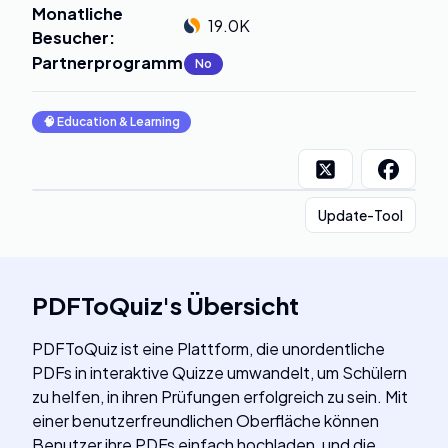
Monatliche
19.0K
Besucher
:
Partnerprogramm
:
No
🧠
Education & Learning
Update-Tool
PDFToQuiz
's
Übersicht
PDFToQuiz ist eine Plattform, die unordentliche
PDFs in interaktive Quizze umwandelt, um Schülern
zu helfen, in ihren Prüfungen erfolgreich zu sein. Mit
einer benutzerfreundlichen Oberfläche können
Benutzer ihre PDFs einfach hochladen, und die