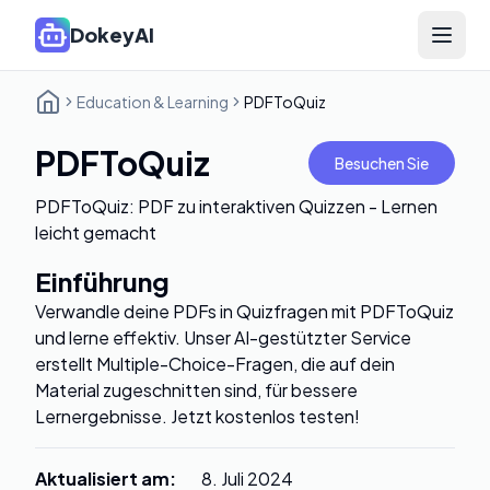
DokeyAI
Open 
Education & Learning
PDFToQuiz
PDFToQuiz
Besuchen Sie
PDFToQuiz: PDF zu interaktiven Quizzen - Lernen
leicht gemacht
Einführung
Verwandle deine PDFs in Quizfragen mit PDFToQuiz
und lerne effektiv. Unser AI-gestützter Service
erstellt Multiple-Choice-Fragen, die auf dein
Material zugeschnitten sind, für bessere
Lernergebnisse. Jetzt kostenlos testen!
Aktualisiert am
:
8. Juli 2024