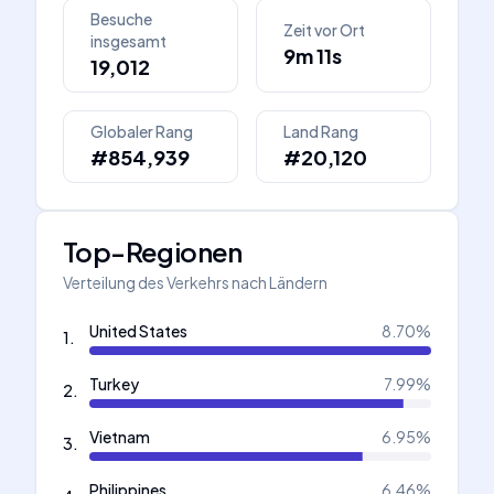
Besuche
Zeit vor Ort
insgesamt
9m 11s
19,012
Globaler Rang
Land Rang
#854,939
#20,120
Top-Regionen
Verteilung des Verkehrs nach Ländern
United States
8.70
%
1
.
Turkey
7.99
%
2
.
Vietnam
6.95
%
3
.
Philippines
6.46
%