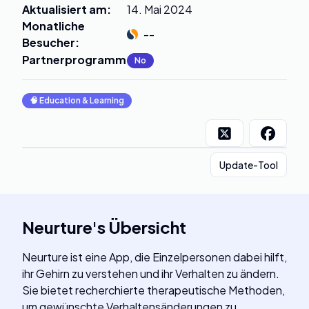
Aktualisiert am
:
14. Mai 2024
Monatliche
--
Besucher
:
Partnerprogramm
:
No
🧠
Education & Learning
Update-Tool
Neurture
's
Übersicht
Neurture ist eine App, die Einzelpersonen dabei hilft,
ihr Gehirn zu verstehen und ihr Verhalten zu ändern.
Sie bietet recherchierte therapeutische Methoden,
um gewünschte Verhaltensänderungen zu