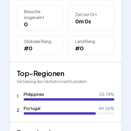
Besuche
Zeit vor Ort
insgesamt
0m 0s
0
Globaler Rang
Land Rang
#0
#0
Top-Regionen
Verteilung des Verkehrs nach Ländern
Philippines
55.74
%
1
.
Portugal
44.26
%
2
.