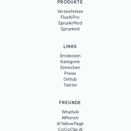
PRODUKTE
Verzeichnisse
FluxAI Pro
Sprunki Mod
Sprunked
LINKS
Entdecken
Kategorie
Einreichen
Preise
Github
Twitter
FREUNDE
WhatIsAI
AIMonstr
AI Yellow Page
CoCoClip.AI