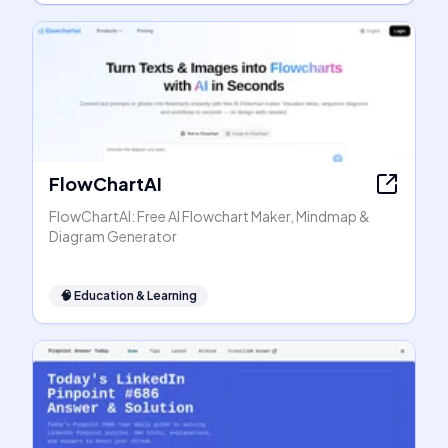
FlowChartAI
FlowChartAI: Free AI Flowchart Maker, Mindmap &
Diagram Generator
🧠
Education & Learning