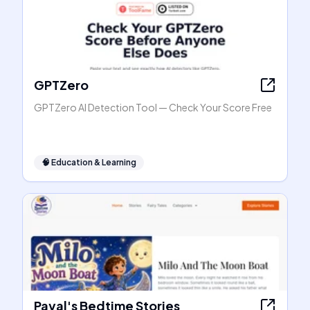
GPTZero
GPTZero AI Detection Tool — Check Your Score Free
🧠
Education & Learning
Payal's Bedtime Stories