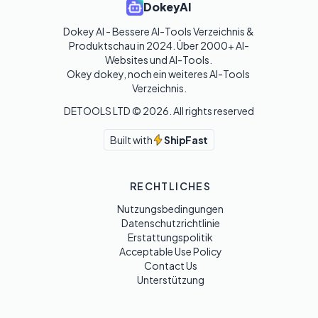
DokeyAI
Dokey AI - Bessere AI-Tools Verzeichnis & 
Produktschau in 2024. Über 2000+ AI-
Websites und AI-Tools. 

Okey dokey, noch ein weiteres AI-Tools 
Verzeichnis.
DETOOLS LTD ©
2026
. All rights reserved
Built with
ShipFast
RECHTLICHES
Nutzungsbedingungen
Datenschutzrichtlinie
Erstattungspolitik
Acceptable Use Policy
Contact Us
Unterstützung