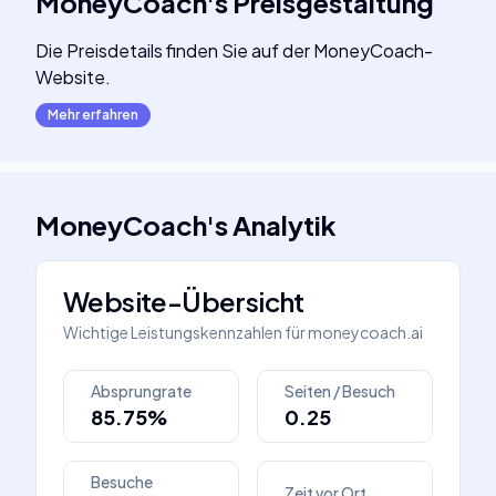
MoneyCoach
's
Preisgestaltung
Die Preisdetails finden Sie auf der MoneyCoach-
Website.
Mehr erfahren
MoneyCoach
's
Analytik
Website-Übersicht
Wichtige Leistungskennzahlen für
moneycoach.ai
Absprungrate
Seiten / Besuch
85.75%
0.25
Besuche
Zeit vor Ort