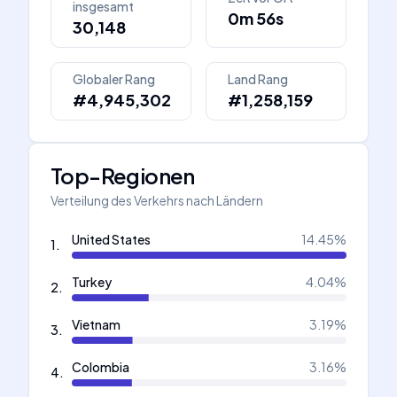
insgesamt
0m 56s
30,148
Globaler Rang
Land Rang
#4,945,302
#1,258,159
Top-Regionen
Verteilung des Verkehrs nach Ländern
United States
14.45
%
1
.
Turkey
4.04
%
2
.
Vietnam
3.19
%
3
.
Colombia
3.16
%
4
.