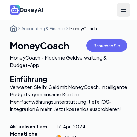
DokeyAI
Open 
Accounting & Finance
MoneyCoach
MoneyCoach
Besuchen Sie
MoneyCoach - Moderne Geldverwaltung &
Budget-App
Einführung
Verwalten Sie Ihr Geld mit MoneyCoach. Intelligente
Budgets, gemeinsame Konten,
Mehrfachwährungsunterstützung, tiefe iOS-
Integration & mehr. Jetzt kostenlos ausprobieren!
Aktualisiert am
:
17. Apr. 2024
Monatliche