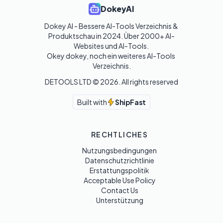
DokeyAI
Dokey AI - Bessere AI-Tools Verzeichnis & 
Produktschau in 2024. Über 2000+ AI-
Websites und AI-Tools. 

Okey dokey, noch ein weiteres AI-Tools 
Verzeichnis.
DETOOLS LTD ©
2026
. All rights reserved
Built with
ShipFast
RECHTLICHES
Nutzungsbedingungen
Datenschutzrichtlinie
Erstattungspolitik
Acceptable Use Policy
Contact Us
Unterstützung