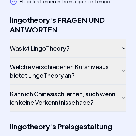
Flexibles Lernen in Ihrem eigenen Tempo
lingotheory
's
FRAGEN UND
ANTWORTEN
Was ist LingoTheory?
Welche verschiedenen Kursniveaus
bietet LingoTheory an?
Kann ich Chinesisch lernen, auch wenn
ich keine Vorkenntnisse habe?
lingotheory
's
Preisgestaltung