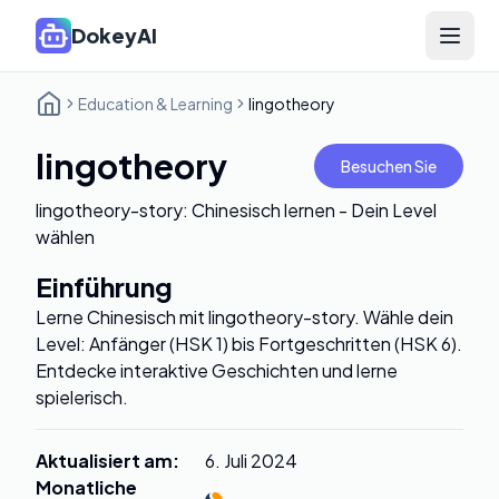
DokeyAI
Open 
Education & Learning
lingotheory
lingotheory
Besuchen Sie
lingotheory-story: Chinesisch lernen - Dein Level
wählen
Einführung
Lerne Chinesisch mit lingotheory-story. Wähle dein
Level: Anfänger (HSK 1) bis Fortgeschritten (HSK 6).
Entdecke interaktive Geschichten und lerne
spielerisch.
Aktualisiert am
:
6. Juli 2024
Monatliche