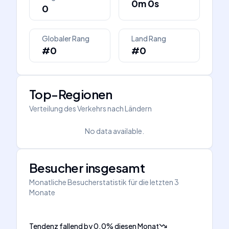
0m 0s
0
Globaler Rang
Land Rang
#0
#0
Top-Regionen
Verteilung des Verkehrs nach Ländern
No data available.
Besucher insgesamt
Monatliche Besucherstatistik für die letzten 3
Monate
Tendenz fallend
by
0.0
%
diesen Monat