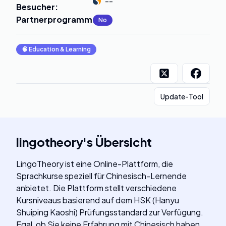
--
Besucher
:
Partnerprogramm
:
No
🧠
Education & Learning
Update-Tool
lingotheory
's
Übersicht
LingoTheory ist eine Online-Plattform, die
Sprachkurse speziell für Chinesisch-Lernende
anbietet. Die Plattform stellt verschiedene
Kursniveaus basierend auf dem HSK (Hanyu
Shuiping Kaoshi) Prüfungsstandard zur Verfügung.
Egal, ob Sie keine Erfahrung mit Chinesisch haben