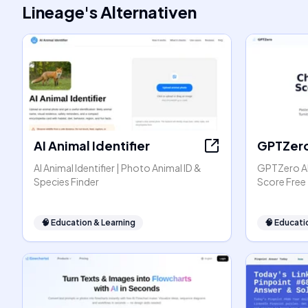
Lineage
's
Alternativen
AI Animal Identifier
GPTZer
AI Animal Identifier | Photo Animal ID &
GPTZero AI
Species Finder
Score Free
🧠
Education & Learning
🧠
Educati