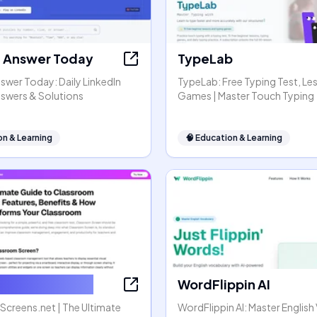
t Answer Today
TypeLab
swer Today: Daily LinkedIn
TypeLab: Free Typing Test, Le
nswers & Solutions
Games | Master Touch Typing
on & Learning
🧠
Education & Learning
omScreens.net
WordFlippin AI
creens.net | The Ultimate
WordFlippin AI: Master Englis