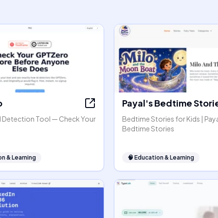
o
Payal's Bedtime Stori
 Detection Tool — Check Your
Bedtime Stories for Kids | Paya
Bedtime Stories
on & Learning
🧠
Education & Learning