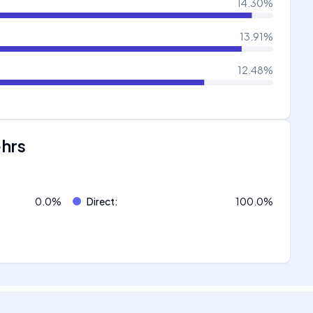
14.30
%
13.91
%
12.48
%
ehrs
0.0
%
Direct
:
100.0
%