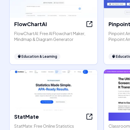
FlowChartAI
Pinpoin
FlowChartAI: Free AI Flowchart Maker,
Pinpoint An
Mindmap & Diagram Generator
Pinpoint A
🧠
Education & Learning
🧠
Educati
StatMate
Classro
StatMate: Free Online Statistics
ClassroomS