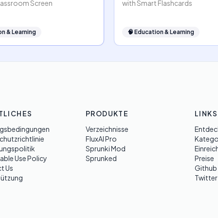
lassroom Screen
with Smart Flashcards
on & Learning
🧠
Education & Learning
TLICHES
PRODUKTE
LINKS
gsbedingungen
Verzeichnisse
Entdec
hutzrichtlinie
FluxAI Pro
Katego
ungspolitik
Sprunki Mod
Einreic
able Use Policy
Sprunked
Preise
t Us
Github
tützung
Twitter