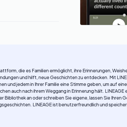
ttform, die es Familien ermöglicht, ihre Erinnerungen, Weis
Bindungen und hilft, neue Geschichten zu entdecken. Mit LINE
en und jedem in Ihrer Familie eine Stimme geben, um auf einer
hen auch nach ihrem Weggang in Erinnerung hält. LINEAGE er
rer Bibliothek an oder schreiben Sie eigene, lassen Sie Ihren 
ingsgeschichten. LINEAGE ist benutzerfreundlich und speiche