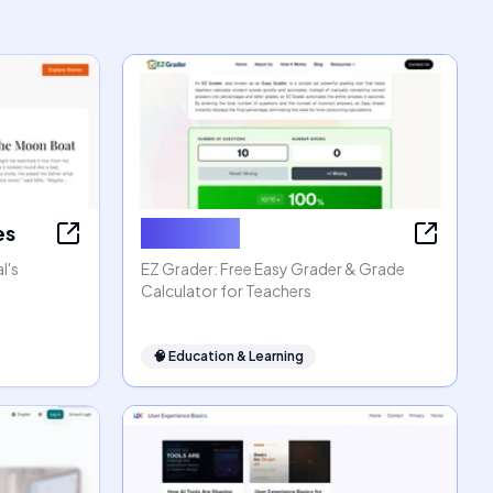
es
EZ Grader
l's
EZ Grader: Free Easy Grader & Grade
Calculator for Teachers
🧠
Education & Learning