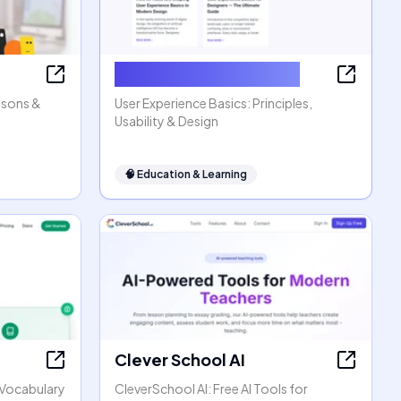
User Experience Basics
ssons &
User Experience Basics: Principles,
Usability & Design
🧠
Education & Learning
Clever School AI
h Vocabulary
CleverSchool AI: Free AI Tools for