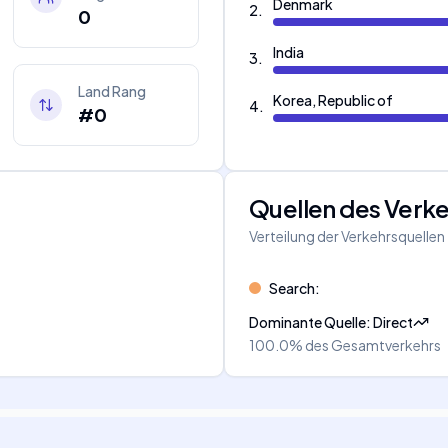
Denmark
2
.
0
India
3
.
Land Rang
Korea, Republic of
4
.
#0
Quellen des Verk
Verteilung der Verkehrsquellen
Search
:
Dominante Quelle
:
Direct
100.0%
des Gesamtverkehrs