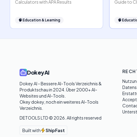
Calculators with APA Results
Guide to C
🧠
Education & Learning
🧠
Educati
RECH
DokeyAI
Nutzun
Dokey AI - Bessere AI-Tools Verzeichnis & 
Datensc
Produktschau in 2024. Über 2000+ AI-
Erstatt
Websites und AI-Tools. 

Accept
Okey dokey, noch ein weiteres AI-Tools 
Contac
Verzeichnis.
Unters
DETOOLS LTD ©
2026
. All rights reserved
Built with
ShipFast