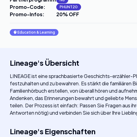
Promo-Code
:
PHUNT20
Promo-Infos
:
20% OFF
🧠
Education & Learning
Lineage
's
Übersicht
LINEAGE ist eine sprachbasierte Geschichts-erzähler-Pla
festzuhalten und zu bewahren. Es stärkt die familiären 
Familienhörbuch erstellen, von überall hören und aufnehm
Andenken, das Erinnerungen bewahrt und geliebte Mensc
teilen. Der Prozess ist einfach: Passen Sie Fragen aus ih
Antworten nötig) und verbinden Sie sich über Ihre Liebl
Lineage
's
Eigenschaften