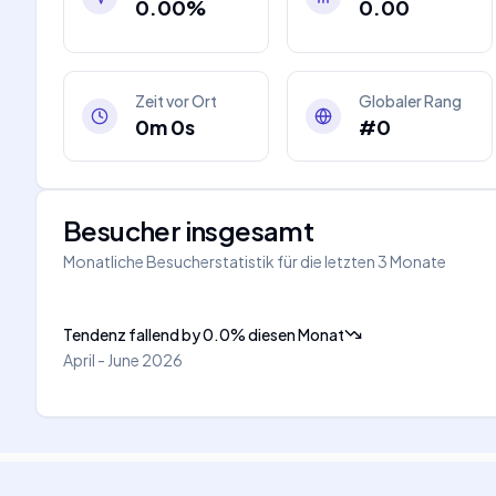
0.00%
0.00
Zeit vor Ort
Globaler Rang
0m 0s
#0
Besucher insgesamt
Monatliche Besucherstatistik für die letzten 3 Monate
Tendenz fallend
by
0.0
%
diesen Monat
April - June 2026