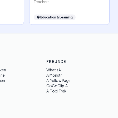
Teachers
🧠
Education & Learning
FREUNDE
ken
WhatIsAI
rie
AIMonstr
hen
AI Yellow Page
CoCoClip.AI
AI Tool Trek