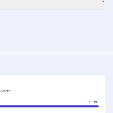
Ländern
15.11
%