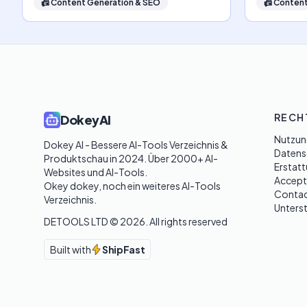
📠
Content Generation & SEO
📠
Content
RECH
DokeyAI
Nutzun
Dokey AI - Bessere AI-Tools Verzeichnis & 
Datensc
Produktschau in 2024. Über 2000+ AI-
Erstatt
Websites und AI-Tools. 

Accept
Okey dokey, noch ein weiteres AI-Tools 
Contac
Verzeichnis.
Unters
DETOOLS LTD ©
2026
. All rights reserved
Built with
ShipFast