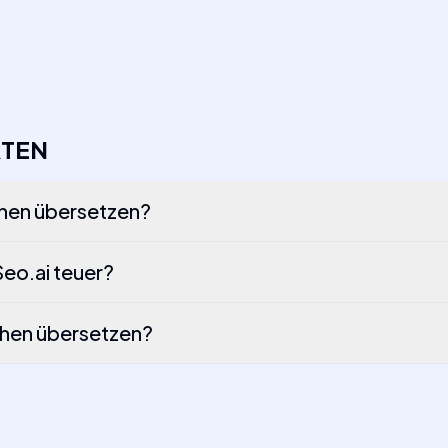
RTEN
chen übersetzen?
Seo.ai teuer?
chen übersetzen?