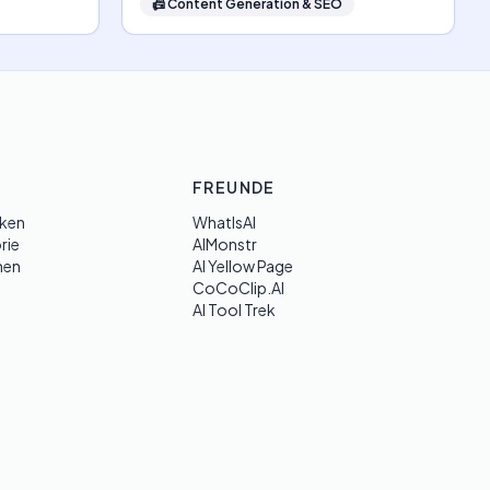
📠
Content Generation & SEO
FREUNDE
ken
WhatIsAI
rie
AIMonstr
hen
AI Yellow Page
CoCoClip.AI
AI Tool Trek