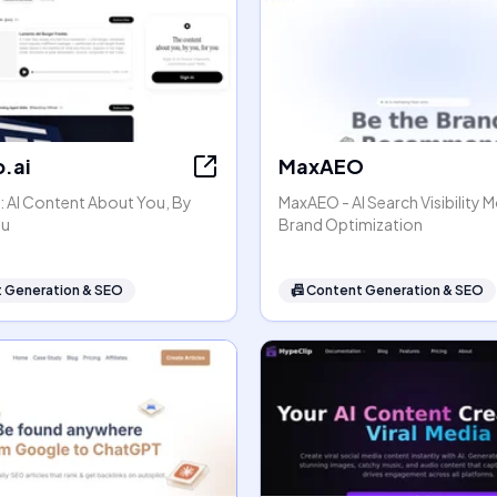
.ai
MaxAEO
: AI Content About You, By
MaxAEO - AI Search Visibility 
ou
Brand Optimization
 Generation & SEO
📠
Content Generation & SEO