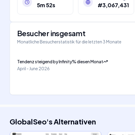
5m 52s
#3,067,431
Besucher insgesamt
Monatliche Besucherstatistik für die letzten 3 Monate
Tendenz steigend
by
Infinity
%
diesen Monat
April - June 2026
GlobalSeo
's
Alternativen