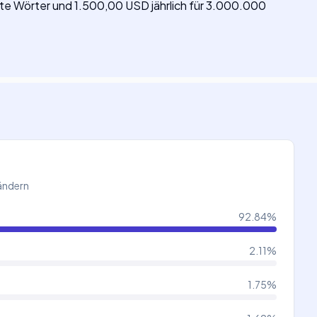
zte Wörter und 1.500,00 USD jährlich für 3.000.000
Ländern
92.84
%
2.11
%
1.75
%