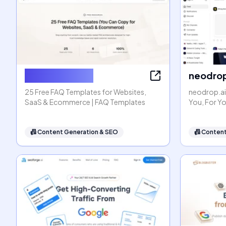
FAQ Templates
neodrop
25 Free FAQ Templates for Websites,
neodrop.ai
SaaS & Ecommerce | FAQ Templates
You, For Y
📠
Content Generation & SEO
📠
Content