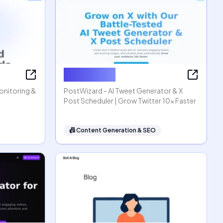
PostWizard
Monitoring &
PostWizard - AI Tweet Generator & X
Post Scheduler | Grow Twitter 10x Faster
📠
Content Generation & SEO