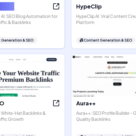
ter AI
HypeClip
 AI: SEO Blog Automation for
HypeClip AI: Viral Content Cre
ffic & Backlinks
Platform
 Generation & SEO
📠
Content Generation & SEO
EO
Aura++
- White-Hat Backlinks &
Aura++: SEO Profile Builder - 
affic Growth
Quality Backlinks