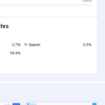
1.69
%
ehrs
0.7
%
Search
:
0.9
%
98.4
%