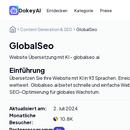
DokeyAI
Entdecken
Kategorie
Preise
Content Generation & SEO
GlobalSeo
GlobalSeo
Website Übersetzung mit KI - globalseo.ai
Einführung
Übersetzen Sie Ihre Website mit KI in 93 Sprachen. Erre
weltweit. Globalseo.ai bietet schnelle und einfache Web
SEO-Optimierung für globales Wachstum.
Aktualisiert am
:
2. Juli 2024
Monatliche
10.8K
Besucher
:
Partnerprogramm
:
No