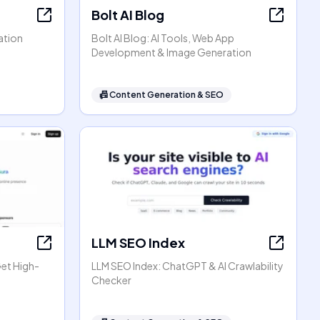
Bolt AI Blog
ation
Bolt AI Blog: AI Tools, Web App
Development & Image Generation
📠
Content Generation & SEO
LLM SEO Index
Get High-
LLM SEO Index: ChatGPT & AI Crawlability
Checker