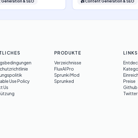
 Generation & SEO
📠
Content Generation & SEO
TLICHES
PRODUKTE
LINKS
gsbedingungen
Verzeichnisse
Entdec
hutzrichtlinie
FluxAI Pro
Katego
ungspolitik
Sprunki Mod
Einreic
able Use Policy
Sprunked
Preise
t Us
Github
tützung
Twitter