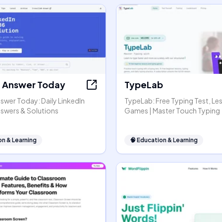
t Answer Today
TypeLab
swer Today: Daily LinkedIn
TypeLab: Free Typing Test, Le
nswers & Solutions
Games | Master Touch Typing
on & Learning
🧠
Education & Learning