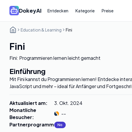
DokeyAI
Entdecken
Kategorie
Preise
Education & Learning
Fini
Fini
Fini: Programmieren lernen leicht gemacht
Einführung
Mit Fini kannst du Programmieren lernen! Entdecke inter
JavaScript und mehr – ideal für Anfänger und Fortgeschr
Aktualisiert am
:
3. Okt. 2024
Monatliche
--
Besucher
:
Partnerprogramm
:
No