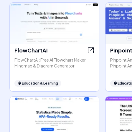
FlowChartAI
Pinpoin
FlowChartAI: Free AI Flowchart Maker,
Pinpoint An
Mindmap & Diagram Generator
Pinpoint A
🧠
Education & Learning
🧠
Educati