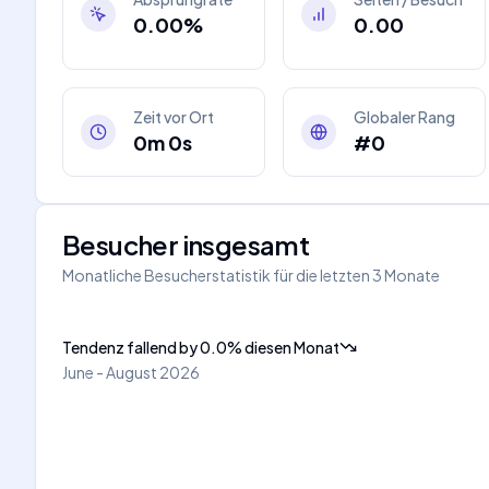
0.00%
0.00
Zeit vor Ort
Globaler Rang
0m 0s
#0
Besucher insgesamt
Monatliche Besucherstatistik für die letzten 3 Monate
Tendenz fallend
by
0.0
%
diesen Monat
June - August 2026