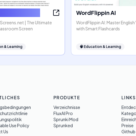
omScreens.net
WordFlippin AI
creens.net | The Ultimate
WordFlippin AI: Master Englis
lassroom Screen
with Smart Flashcards
on & Learning
🧠
Education & Learning
TLICHES
PRODUKTE
LINKS
gsbedingungen
Verzeichnisse
Entdec
hutzrichtlinie
FluxAI Pro
Katego
ungspolitik
Sprunki Mod
Einreic
able Use Policy
Sprunked
Preise
t Us
Github