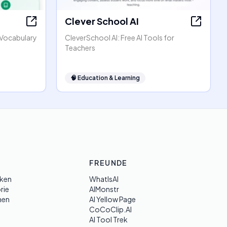
Clever School AI
h Vocabulary
CleverSchool AI: Free AI Tools for
Teachers
🧠
Education & Learning
FREUNDE
ken
WhatIsAI
rie
AIMonstr
hen
AI Yellow Page
CoCoClip.AI
AI Tool Trek