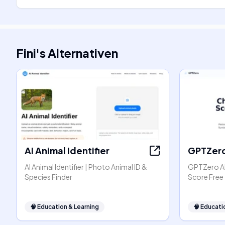
Fini
's
Alternativen
AI Animal Identifier
GPTZer
AI Animal Identifier | Photo Animal ID &
GPTZero AI
Species Finder
Score Free
🧠
Education & Learning
🧠
Educati