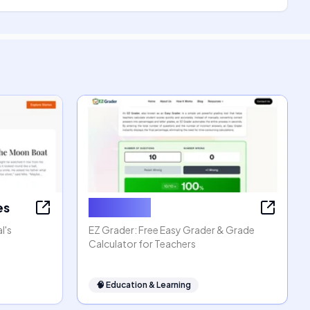
es
EZ Grader
l's
EZ Grader: Free Easy Grader & Grade
Calculator for Teachers
🧠
Education & Learning