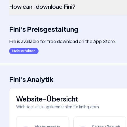
How can I download Fini?
Fini
's
Preisgestaltung
Fini is available for free download on the App Store.
Mehr erfahren
Fini
's
Analytik
Website-Übersicht
Wichtige Leistungskennzahlen für
finihq.com
Absprungrate
Seiten / Besuch