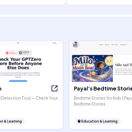
o
Payal's Bedtime Stori
 Detection Tool — Check Your
Bedtime Stories for Kids | Paya
Bedtime Stories
on & Learning
🧠
Education & Learning