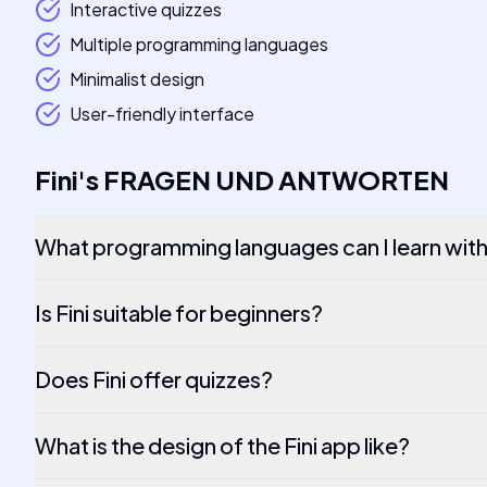
Interactive quizzes
Multiple programming languages
Minimalist design
User-friendly interface
Fini
's
FRAGEN UND ANTWORTEN
What programming languages can I learn with 
Is Fini suitable for beginners?
Does Fini offer quizzes?
What is the design of the Fini app like?