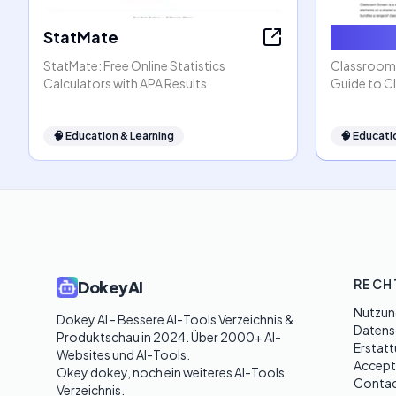
StatMate
Classro
StatMate: Free Online Statistics
ClassroomS
Calculators with APA Results
Guide to C
🧠
Education & Learning
🧠
Educati
RECH
DokeyAI
Nutzun
Dokey AI - Bessere AI-Tools Verzeichnis & 
Datensc
Produktschau in 2024. Über 2000+ AI-
Erstatt
Websites und AI-Tools. 

Accept
Okey dokey, noch ein weiteres AI-Tools 
Contac
Verzeichnis.