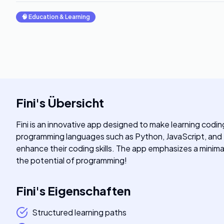
🧠
Education & Learning
Fini
's
Übersicht
Fini is an innovative app designed to make learning codin
programming languages such as Python, JavaScript, and Sw
enhance their coding skills. The app emphasizes a minimali
the potential of programming!
Fini
's
Eigenschaften
Structured learning paths