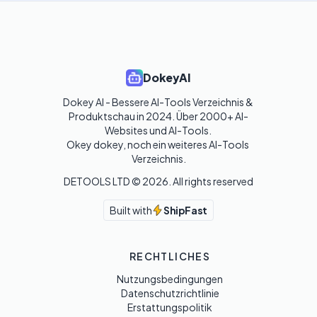
DokeyAI
Dokey AI - Bessere AI-Tools Verzeichnis & 
Produktschau in 2024. Über 2000+ AI-
Websites und AI-Tools. 

Okey dokey, noch ein weiteres AI-Tools 
Verzeichnis.
DETOOLS LTD ©
2026
. All rights reserved
Built with
ShipFast
RECHTLICHES
Nutzungsbedingungen
Datenschutzrichtlinie
Erstattungspolitik