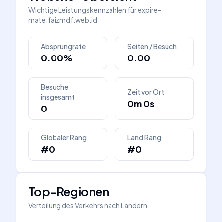
Wichtige Leistungskennzahlen für
expire-
mate.faizmdf.web.id
Absprungrate
Seiten / Besuch
0.00%
0.00
Besuche
Zeit vor Ort
insgesamt
0m 0s
0
Globaler Rang
Land Rang
#0
#0
Top-Regionen
Verteilung des Verkehrs nach Ländern