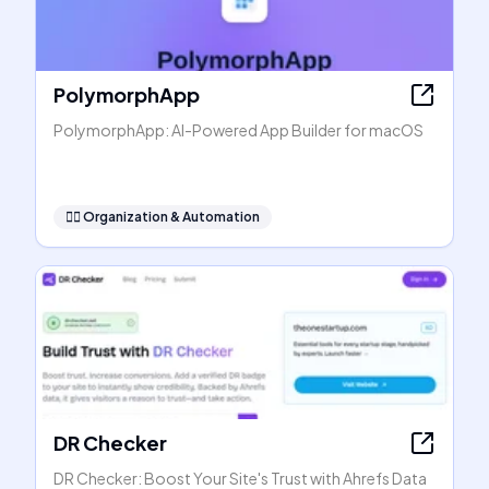
PolymorphApp
PolymorphApp: AI-Powered App Builder for macOS
🧞‍♂️
Organization & Automation
DR Checker
DR Checker: Boost Your Site's Trust with Ahrefs Data