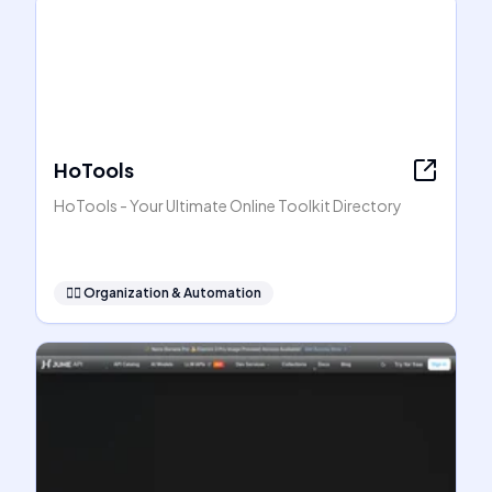
HoTools
HoTools - Your Ultimate Online Toolkit Directory
🧞‍♂️
Organization & Automation