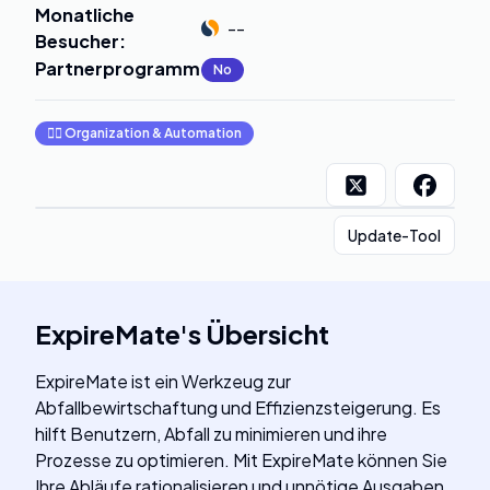
Monatliche
--
Besucher
:
Partnerprogramm
:
No
🧞‍♂️
Organization & Automation
Update-Tool
ExpireMate
's
Übersicht
ExpireMate ist ein Werkzeug zur
Abfallbewirtschaftung und Effizienzsteigerung. Es
hilft Benutzern, Abfall zu minimieren und ihre
Prozesse zu optimieren. Mit ExpireMate können Sie
Ihre Abläufe rationalisieren und unnötige Ausgaben