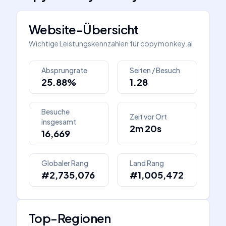
Website-Übersicht
Wichtige Leistungskennzahlen für
copymonkey.ai
Absprungrate
Seiten / Besuch
25.88%
1.28
Besuche
Zeit vor Ort
insgesamt
2m 20s
16,669
Globaler Rang
Land Rang
#2,735,076
#1,005,472
Top-Regionen