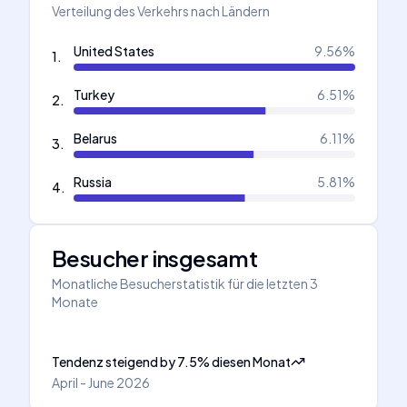
Verteilung des Verkehrs nach Ländern
United States
9.56
%
1
.
Turkey
6.51
%
2
.
Belarus
6.11
%
3
.
Russia
5.81
%
4
.
Besucher insgesamt
Monatliche Besucherstatistik für die letzten 3
Monate
Tendenz steigend
by
7.5
%
diesen Monat
April - June 2026