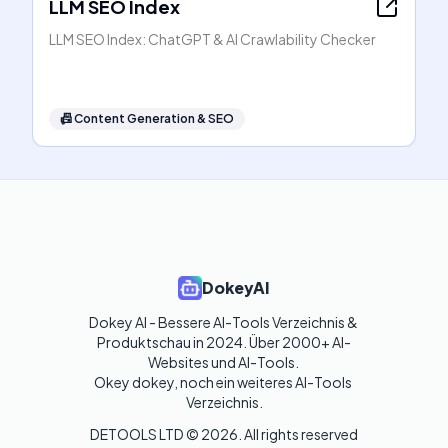
LLM SEO Index
LLM SEO Index: ChatGPT & AI Crawlability Checker
📠
Content Generation & SEO
DokeyAI
Dokey AI - Bessere AI-Tools Verzeichnis & 
Produktschau in 2024. Über 2000+ AI-
Websites und AI-Tools. 

Okey dokey, noch ein weiteres AI-Tools 
Verzeichnis.
DETOOLS LTD ©
2026
. All rights reserved