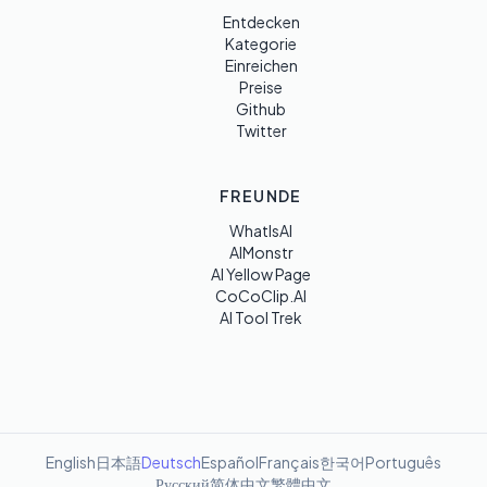
Entdecken
Kategorie
Einreichen
Preise
Github
Twitter
FREUNDE
WhatIsAI
AIMonstr
AI Yellow Page
CoCoClip.AI
AI Tool Trek
English
日本語
Deutsch
Español
Français
한국어
Português
Русский
简体中文
繁體中文