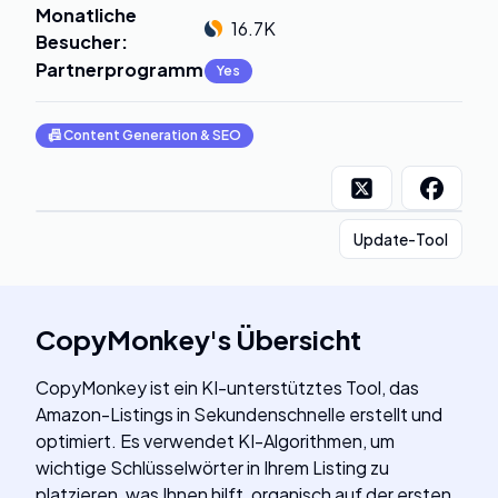
Monatliche
16.7K
Besucher
:
Partnerprogramm
:
Yes
📠
Content Generation & SEO
Update-Tool
CopyMonkey
's
Übersicht
CopyMonkey ist ein KI-unterstütztes Tool, das
Amazon-Listings in Sekundenschnelle erstellt und
optimiert. Es verwendet KI-Algorithmen, um
wichtige Schlüsselwörter in Ihrem Listing zu
platzieren, was Ihnen hilft, organisch auf der ersten