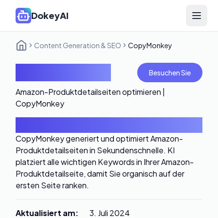
DokeyAI
Open 
Content Generation & SEO
CopyMonkey
CopyMonkey
Besuchen Sie
Amazon-Produktdetailseiten optimieren |
CopyMonkey
Einführung
CopyMonkey generiert und optimiert Amazon-
Produktdetailseiten in Sekundenschnelle. KI
platziert alle wichtigen Keywords in Ihrer Amazon-
Produktdetailseite, damit Sie organisch auf der
ersten Seite ranken.
Aktualisiert am
:
3. Juli 2024