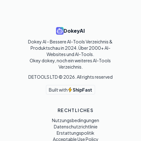
DokeyAI
Dokey AI - Bessere AI-Tools Verzeichnis & 
Produktschau in 2024. Über 2000+ AI-
Websites und AI-Tools. 

Okey dokey, noch ein weiteres AI-Tools 
Verzeichnis.
DETOOLS LTD ©
2026
. All rights reserved
Built with
ShipFast
RECHTLICHES
Nutzungsbedingungen
Datenschutzrichtlinie
Erstattungspolitik
Acceptable Use Policy