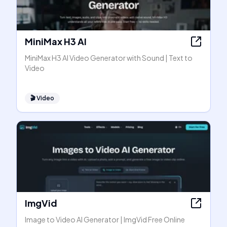
MiniMax H3 AI
MiniMax H3 AI Video Generator with Sound | Text to
Video
🎬
Video
ImgVid
Image to Video AI Generator | ImgVid Free Online