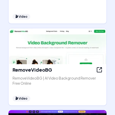
🎬
Video
RemoveVideoBG
RemoveVideoBG | AI Video Background Remover
Free Online
🎬
Video