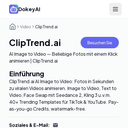
DokeyAI
Open 
Video
ClipTrend.ai
ClipTrend.ai
Besuchen Sie
AI Image to Video — Beliebige Fotos mit einem Klick
animieren | ClipTrend.ai
Einführung
ClipTrend.ai AI Image to Video: Fotos in Sekunden
zu viralen Videos animieren. Image to Video, Text to
Video, Face Swap mit Seedance 2, Kling 3 u.v.m.
40+ Trending Templates für TikTok & YouTube. Pay-
as-you-go Credits, watermark-free.
Soziales & E-Mail
: