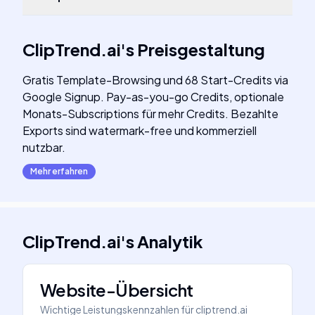
ClipTrend.ai
's
Preisgestaltung
Gratis Template-Browsing und 68 Start-Credits via
Google Signup. Pay-as-you-go Credits, optionale
Monats-Subscriptions für mehr Credits. Bezahlte
Exports sind watermark-free und kommerziell
nutzbar.
Mehr erfahren
ClipTrend.ai
's
Analytik
Website-Übersicht
Wichtige Leistungskennzahlen für
cliptrend.ai