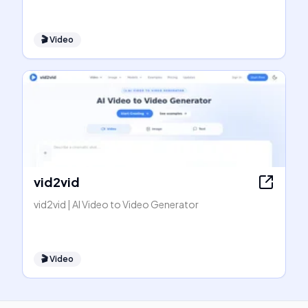
🎬
Video
vid2vid
vid2vid | AI Video to Video Generator
🎬
Video