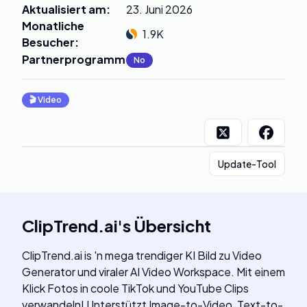
Aktualisiert am
:
23. Juni 2026
Monatliche
1.9K
Besucher
:
Partnerprogramm
:
No
🎬
Video
Update-Tool
ClipTrend.ai
's
Übersicht
ClipTrend.ai is 'n mega trendiger KI Bild zu Video
Generator und viraler AI Video Workspace. Mit einem
Klick Fotos in coole TikTok und YouTube Clips
verwandeln! Unterstützt Image-to-Video, Text-to-