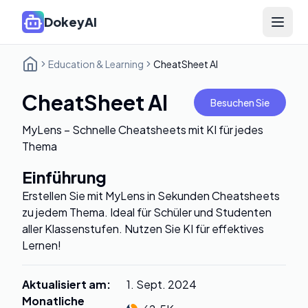
DokeyAI
Open 
Education & Learning
CheatSheet AI
CheatSheet AI
Besuchen Sie
MyLens – Schnelle Cheatsheets mit KI für jedes
Thema
Einführung
Erstellen Sie mit MyLens in Sekunden Cheatsheets
zu jedem Thema. Ideal für Schüler und Studenten
aller Klassenstufen. Nutzen Sie KI für effektives
Lernen!
Aktualisiert am
:
1. Sept. 2024
Monatliche