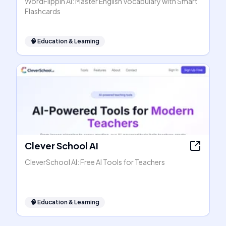
WordFlippin AI: Master English Vocabulary with Smart
Flashcards
🧠
Education & Learning
Clever School AI
CleverSchool AI: Free AI Tools for Teachers
🧠
Education & Learning