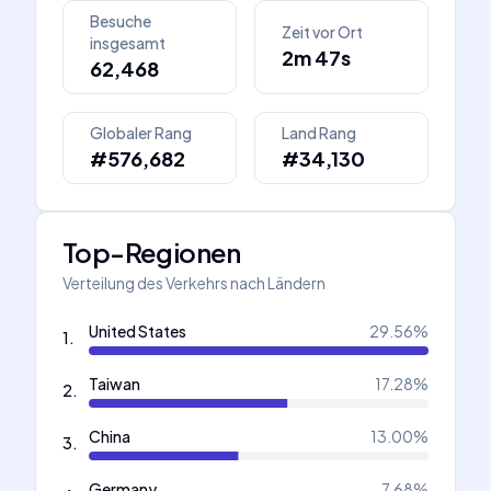
Besuche
Zeit vor Ort
insgesamt
2m 47s
62,468
Globaler Rang
Land Rang
#576,682
#34,130
Top-Regionen
Verteilung des Verkehrs nach Ländern
United States
29.56
%
1
.
Taiwan
17.28
%
2
.
China
13.00
%
3
.
Germany
7.68
%