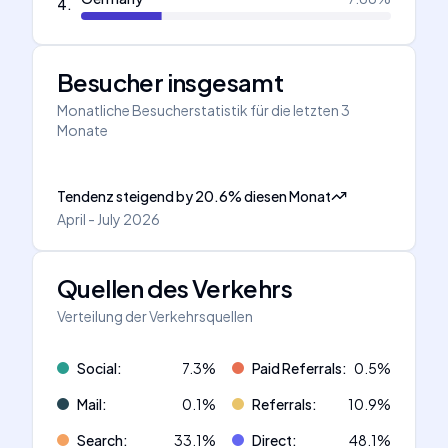
4
.
Besucher insgesamt
Monatliche Besucherstatistik für die letzten 3
Monate
Tendenz steigend
by
20.6
%
diesen Monat
April - July 2026
Quellen des Verkehrs
Verteilung der Verkehrsquellen
Social
:
7.3
%
Paid Referrals
:
0.5
%
Mail
:
0.1
%
Referrals
:
10.9
%
Search
:
33.1
%
Direct
:
48.1
%