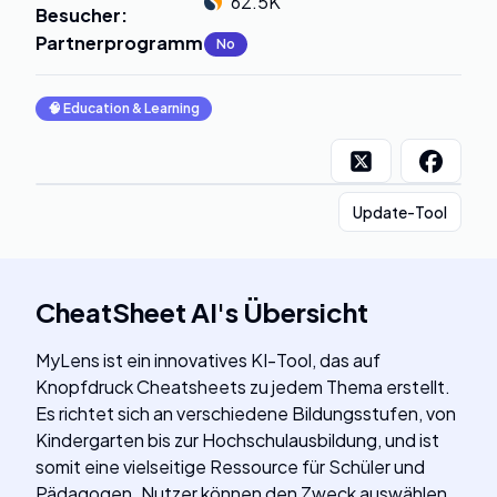
62.5K
Besucher
:
Partnerprogramm
:
No
🧠
Education & Learning
Update-Tool
CheatSheet AI
's
Übersicht
MyLens ist ein innovatives KI-Tool, das auf
Knopfdruck Cheatsheets zu jedem Thema erstellt.
Es richtet sich an verschiedene Bildungsstufen, von
Kindergarten bis zur Hochschulausbildung, und ist
somit eine vielseitige Ressource für Schüler und
Pädagogen. Nutzer können den Zweck auswählen,