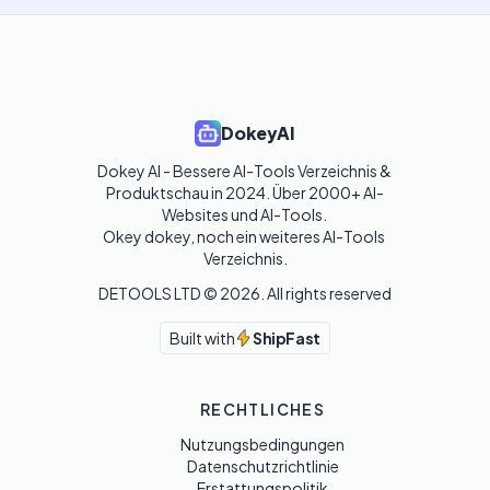
DokeyAI
Dokey AI - Bessere AI-Tools Verzeichnis & 
Produktschau in 2024. Über 2000+ AI-
Websites und AI-Tools. 

Okey dokey, noch ein weiteres AI-Tools 
Verzeichnis.
DETOOLS LTD ©
2026
. All rights reserved
Built with
ShipFast
RECHTLICHES
Nutzungsbedingungen
Datenschutzrichtlinie
Erstattungspolitik