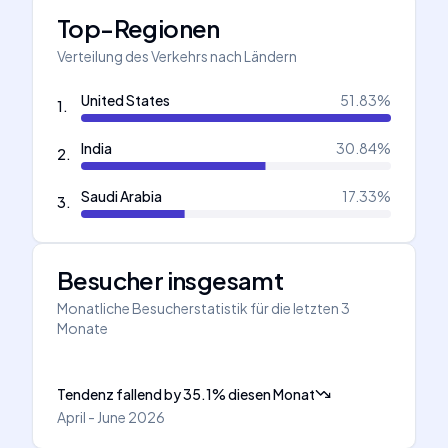
Top-Regionen
Verteilung des Verkehrs nach Ländern
United States
51.83
%
1
.
India
30.84
%
2
.
Saudi Arabia
17.33
%
3
.
Besucher insgesamt
Monatliche Besucherstatistik für die letzten 3
Monate
Tendenz fallend
by
35.1
%
diesen Monat
April - June 2026