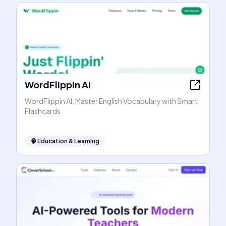
WordFlippin AI
WordFlippin AI: Master English Vocabulary with Smart
Flashcards
🧠
Education & Learning