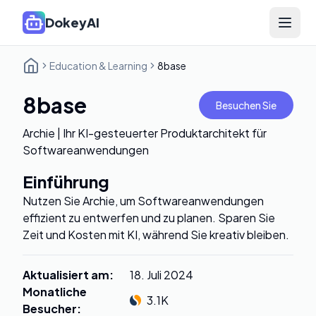
DokeyAI
Open 
Education & Learning
8base
8base
Besuchen Sie
Archie | Ihr KI-gesteuerter Produktarchitekt für
Softwareanwendungen
Einführung
Nutzen Sie Archie, um Softwareanwendungen
effizient zu entwerfen und zu planen. Sparen Sie
Zeit und Kosten mit KI, während Sie kreativ bleiben.
Aktualisiert am
:
18. Juli 2024
Monatliche
3.1K
Besucher
: