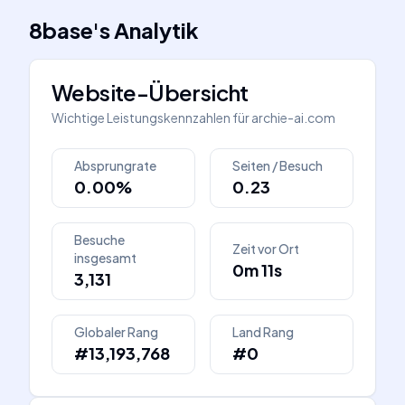
8base
's
Analytik
Website-Übersicht
Wichtige Leistungskennzahlen für
archie-ai.com
Absprungrate
Seiten / Besuch
0.00%
0.23
Besuche
Zeit vor Ort
insgesamt
0m 11s
3,131
Globaler Rang
Land Rang
#13,193,768
#0