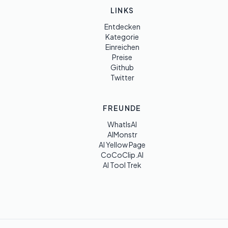
LINKS
Entdecken
Kategorie
Einreichen
Preise
Github
Twitter
FREUNDE
WhatIsAI
AIMonstr
AI Yellow Page
CoCoClip.AI
AI Tool Trek