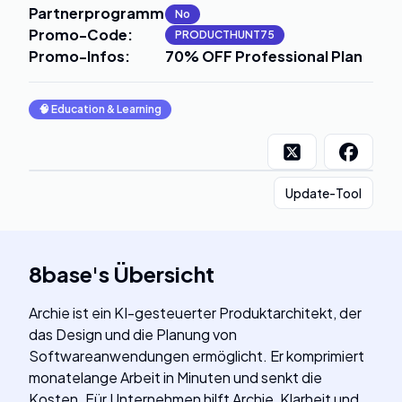
Partnerprogramm
:
No
Promo-Code
:
PRODUCTHUNT75
Promo-Infos
:
70% OFF Professional Plan
🧠
Education & Learning
Update-Tool
8base
's
Übersicht
Archie ist ein KI-gesteuerter Produktarchitekt, der
das Design und die Planung von
Softwareanwendungen ermöglicht. Er komprimiert
monatelange Arbeit in Minuten und senkt die
Kosten. Für Unternehmen hilft Archie, Klarheit und